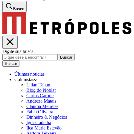
Busca
Digite sua busca
Buscar
Buscar
Últimas notícias
Colunistas
Lilian Tahan
Blog do Noblat
Carlos Carone
Andreza Matais
Claudia Meireles
Fábia Oliveira
Dinheiro & Negócios
Igor Gadelha
Ilca Maria Estevão
Isadora Teixeira