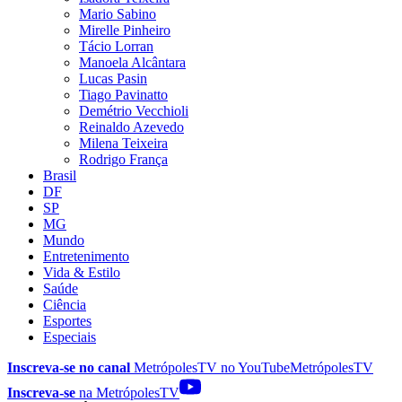
Mario Sabino
Mirelle Pinheiro
Tácio Lorran
Manoela Alcântara
Lucas Pasin
Tiago Pavinatto
Demétrio Vecchioli
Reinaldo Azevedo
Milena Teixeira
Rodrigo França
Brasil
DF
SP
MG
Mundo
Entretenimento
Vida & Estilo
Saúde
Ciência
Esportes
Especiais
Inscreva-se no canal
MetrópolesTV no
YouTube
MetrópolesTV
Inscreva-se
na MetrópolesTV