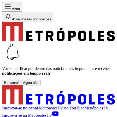
Menu
Ative nossas notificações
Você quer ficar por dentro das notícias mais importantes e receber
notificações em tempo real?
Eu quero!
Agora não
Inscreva-se no canal
MetrópolesTV no
YouTube
MetrópolesTV
Inscreva-se
na MetrópolesTV