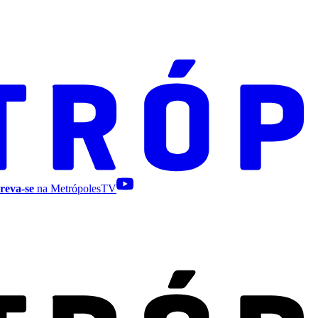
reva-se
na MetrópolesTV