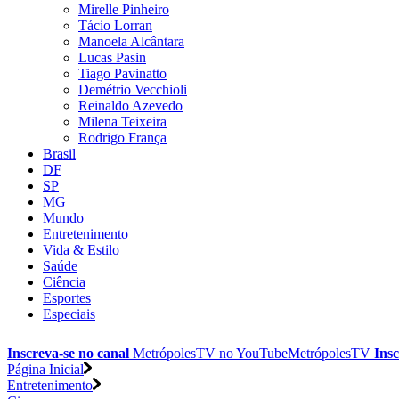
Mirelle Pinheiro
Tácio Lorran
Manoela Alcântara
Lucas Pasin
Tiago Pavinatto
Demétrio Vecchioli
Reinaldo Azevedo
Milena Teixeira
Rodrigo França
Brasil
DF
SP
MG
Mundo
Entretenimento
Vida & Estilo
Saúde
Ciência
Esportes
Especiais
Inscreva-se no canal
MetrópolesTV no
YouTube
MetrópolesTV
Insc
Página Inicial
Entretenimento