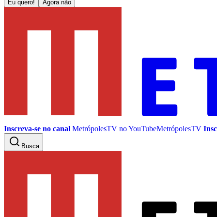
Eu quero!
Agora não
Inscreva-se no canal
MetrópolesTV no
YouTube
MetrópolesTV
Insc
Busca