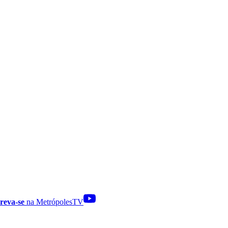
reva-se
na MetrópolesTV