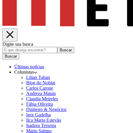
Digite sua busca
Buscar
Buscar
Últimas notícias
Colunistas
Lilian Tahan
Blog do Noblat
Carlos Carone
Andreza Matais
Claudia Meireles
Fábia Oliveira
Dinheiro & Negócios
Igor Gadelha
Ilca Maria Estevão
Isadora Teixeira
Mario Sabino