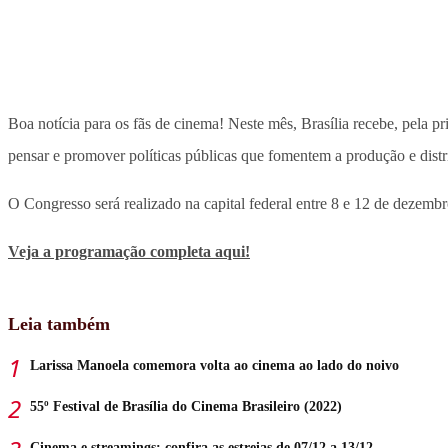
Boa notícia para os fãs de cinema! Neste mês, Brasília recebe, pela 
pensar e promover políticas públicas que fomentem a produção e dist
O Congresso será realizado na capital federal entre 8 e 12 de deze
Veja a programação completa aqui!
Leia também
Larissa Manoela comemora volta ao cinema ao lado do noivo
55º Festival de Brasília do Cinema Brasileiro (2022)
Cinema e streamings: confira as estreias de 07/12 a 13/12