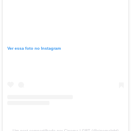
Ver essa foto no Instagram
Um post compartilhado por Cinema LGBT (@cinemalgbt)