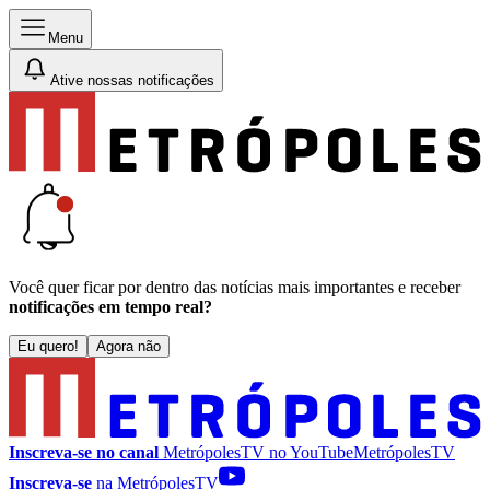
Menu
Ative nossas notificações
Você quer ficar por dentro das notícias mais importantes e receber
notificações em tempo real?
Eu quero!
Agora não
Inscreva-se no canal
MetrópolesTV no
YouTube
MetrópolesTV
Inscreva-se
na MetrópolesTV