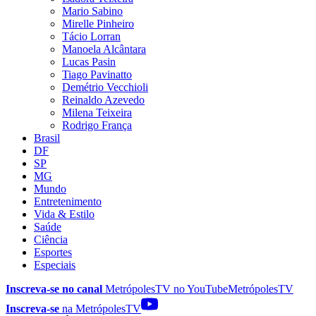
Mario Sabino
Mirelle Pinheiro
Tácio Lorran
Manoela Alcântara
Lucas Pasin
Tiago Pavinatto
Demétrio Vecchioli
Reinaldo Azevedo
Milena Teixeira
Rodrigo França
Brasil
DF
SP
MG
Mundo
Entretenimento
Vida & Estilo
Saúde
Ciência
Esportes
Especiais
Inscreva-se no canal
MetrópolesTV no
YouTube
MetrópolesTV
Inscreva-se
na MetrópolesTV