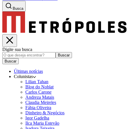
Busca
Digite sua busca
Buscar
Buscar
Últimas notícias
Colunistas
Lilian Tahan
Blog do Noblat
Carlos Carone
Andreza Matais
Claudia Meireles
Fábia Oliveira
Dinheiro & Negócios
Igor Gadelha
Ilca Maria Estevão
Isadora Teixeira