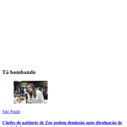
Tá bombando
São Paulo
Chefes de gabinete de Zoe pedem demissão após divulgação de