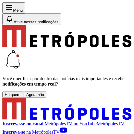
Menu
Ative nossas notificações
Você quer ficar por dentro das notícias mais importantes e receber
notificações em tempo real?
Eu quero!
Agora não
Inscreva-se no canal
MetrópolesTV no
YouTube
MetrópolesTV
Inscreva-se
na MetrópolesTV