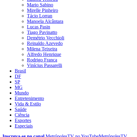
Mario Sabino
Mirelle Pinheiro
Tácio Lorran
Manoela Alcântara
Lucas Pasin
Tiago Pavinatto
Demétrio Vecchioli
Reinaldo Azevedo
Milena Teixeira
Alfredo Henrique
Rodrigo França
Vinícius Passarelli
Brasil
DF
SP
MG
Mundo
Entretenimento
Vida & Estilo
Saúde
Ciência
Esportes
Especiais
Inscreva-se no canal
MetrópolesTV no
YouTube
MetrópolesTV