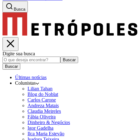
Busca
Digite sua busca
Buscar
Buscar
Últimas notícias
Colunistas
Lilian Tahan
Blog do Noblat
Carlos Carone
Andreza Matais
Claudia Meireles
Fábia Oliveira
Dinheiro & Negócios
Igor Gadelha
Ilca Maria Estevão
Isadora Teixeira