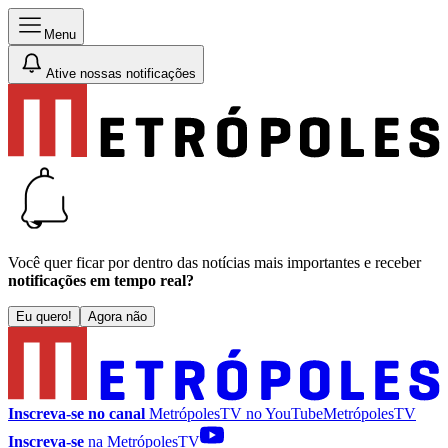
Menu
Ative nossas notificações
Você quer ficar por dentro das notícias mais importantes e receber
notificações em tempo real?
Eu quero!
Agora não
Inscreva-se no canal
MetrópolesTV no
YouTube
MetrópolesTV
Inscreva-se
na MetrópolesTV