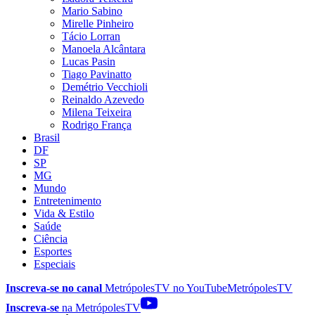
Mario Sabino
Mirelle Pinheiro
Tácio Lorran
Manoela Alcântara
Lucas Pasin
Tiago Pavinatto
Demétrio Vecchioli
Reinaldo Azevedo
Milena Teixeira
Rodrigo França
Brasil
DF
SP
MG
Mundo
Entretenimento
Vida & Estilo
Saúde
Ciência
Esportes
Especiais
Inscreva-se no canal
MetrópolesTV no
YouTube
MetrópolesTV
Inscreva-se
na MetrópolesTV