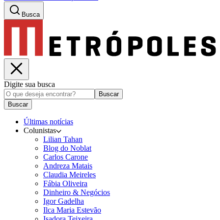
Busca
Digite sua busca
Buscar
Buscar
Últimas notícias
Colunistas
Lilian Tahan
Blog do Noblat
Carlos Carone
Andreza Matais
Claudia Meireles
Fábia Oliveira
Dinheiro & Negócios
Igor Gadelha
Ilca Maria Estevão
Isadora Teixeira