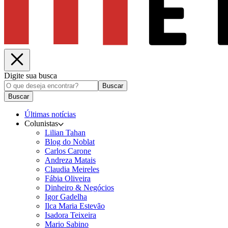
Digite sua busca
Buscar
Buscar
Últimas notícias
Colunistas
Lilian Tahan
Blog do Noblat
Carlos Carone
Andreza Matais
Claudia Meireles
Fábia Oliveira
Dinheiro & Negócios
Igor Gadelha
Ilca Maria Estevão
Isadora Teixeira
Mario Sabino