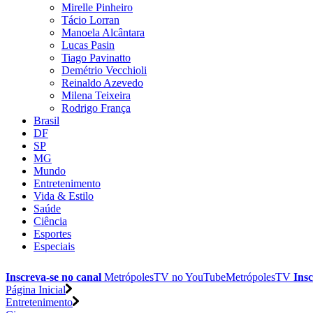
Mirelle Pinheiro
Tácio Lorran
Manoela Alcântara
Lucas Pasin
Tiago Pavinatto
Demétrio Vecchioli
Reinaldo Azevedo
Milena Teixeira
Rodrigo França
Brasil
DF
SP
MG
Mundo
Entretenimento
Vida & Estilo
Saúde
Ciência
Esportes
Especiais
Inscreva-se no canal
MetrópolesTV no
YouTube
MetrópolesTV
Insc
Página Inicial
Entretenimento