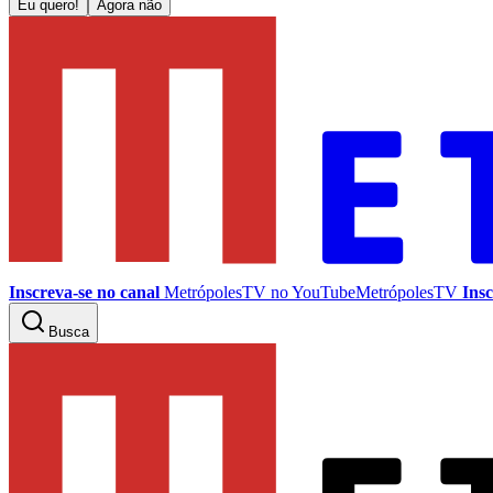
Eu quero!
Agora não
Inscreva-se no canal
MetrópolesTV no
YouTube
MetrópolesTV
Insc
Busca