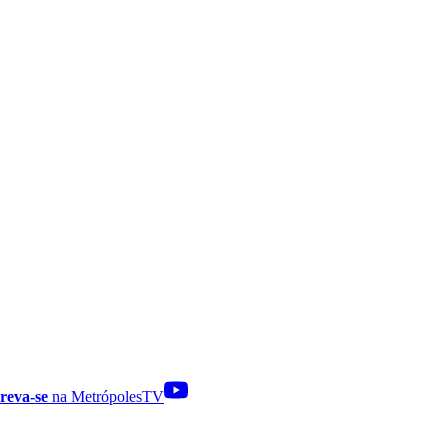
reva-se
na MetrópolesTV