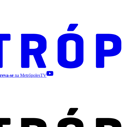
reva-se
na MetrópolesTV