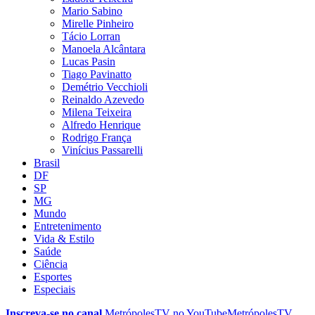
Mario Sabino
Mirelle Pinheiro
Tácio Lorran
Manoela Alcântara
Lucas Pasin
Tiago Pavinatto
Demétrio Vecchioli
Reinaldo Azevedo
Milena Teixeira
Alfredo Henrique
Rodrigo França
Vinícius Passarelli
Brasil
DF
SP
MG
Mundo
Entretenimento
Vida & Estilo
Saúde
Ciência
Esportes
Especiais
Inscreva-se no canal
MetrópolesTV no
YouTube
MetrópolesTV