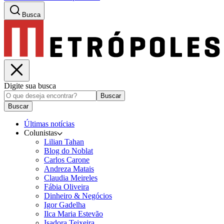
Busca
Digite sua busca
Buscar
Buscar
Últimas notícias
Colunistas
Lilian Tahan
Blog do Noblat
Carlos Carone
Andreza Matais
Claudia Meireles
Fábia Oliveira
Dinheiro & Negócios
Igor Gadelha
Ilca Maria Estevão
Isadora Teixeira