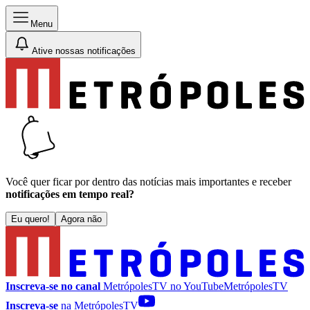
Menu
Ative nossas notificações
Você quer ficar por dentro das notícias mais importantes e receber
notificações em tempo real?
Eu quero!
Agora não
Inscreva-se no canal
MetrópolesTV no
YouTube
MetrópolesTV
Inscreva-se
na MetrópolesTV