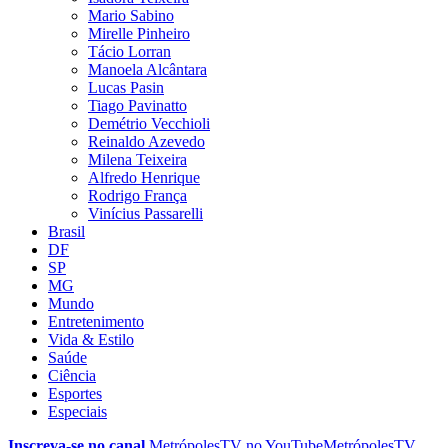
Mario Sabino
Mirelle Pinheiro
Tácio Lorran
Manoela Alcântara
Lucas Pasin
Tiago Pavinatto
Demétrio Vecchioli
Reinaldo Azevedo
Milena Teixeira
Alfredo Henrique
Rodrigo França
Vinícius Passarelli
Brasil
DF
SP
MG
Mundo
Entretenimento
Vida & Estilo
Saúde
Ciência
Esportes
Especiais
Inscreva-se no canal
MetrópolesTV no
YouTube
MetrópolesTV