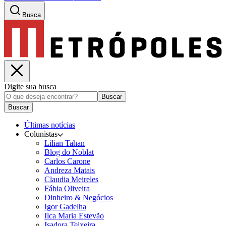
Busca
Digite sua busca
Buscar
Buscar
Últimas notícias
Colunistas
Lilian Tahan
Blog do Noblat
Carlos Carone
Andreza Matais
Claudia Meireles
Fábia Oliveira
Dinheiro & Negócios
Igor Gadelha
Ilca Maria Estevão
Isadora Teixeira