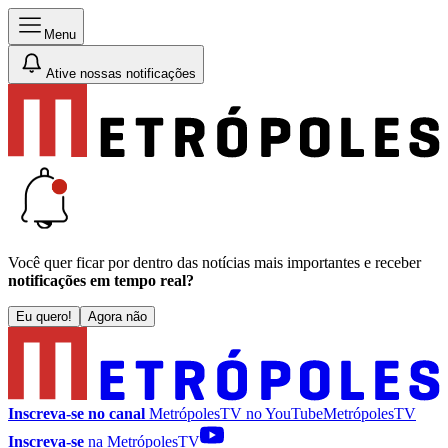
Menu
Ative nossas notificações
Você quer ficar por dentro das notícias mais importantes e receber
notificações em tempo real?
Eu quero!
Agora não
Inscreva-se no canal
MetrópolesTV no
YouTube
MetrópolesTV
Inscreva-se
na MetrópolesTV