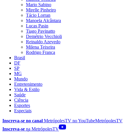
Mario Sabino
Mirelle Pinheiro
Tácio Lorran
Manoela Alcântara
Lucas Pasin
Tiago Pavinatto
Demétrio Vecchioli
Reinaldo Azevedo
Milena Teixeira
Rodrigo França
Brasil
DF
SP
MG
Mundo
Entretenimento
Vida & Estilo
Saúde
Ciência
Esportes
Especiais
Inscreva-se no canal
MetrópolesTV no
YouTube
MetrópolesTV
Inscreva-se
na MetrópolesTV