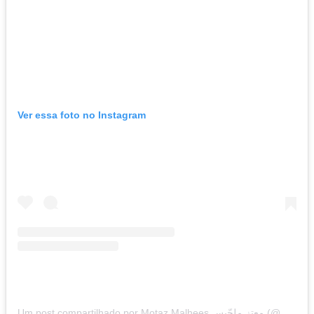
Ver essa foto no Instagram
Um post compartilhado por Motaz Malhees معتز ملحّيس (@motazmalhees)