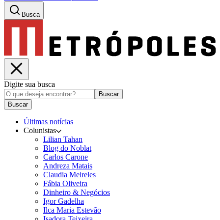
Busca
Digite sua busca
Buscar
Buscar
Últimas notícias
Colunistas
Lilian Tahan
Blog do Noblat
Carlos Carone
Andreza Matais
Claudia Meireles
Fábia Oliveira
Dinheiro & Negócios
Igor Gadelha
Ilca Maria Estevão
Isadora Teixeira