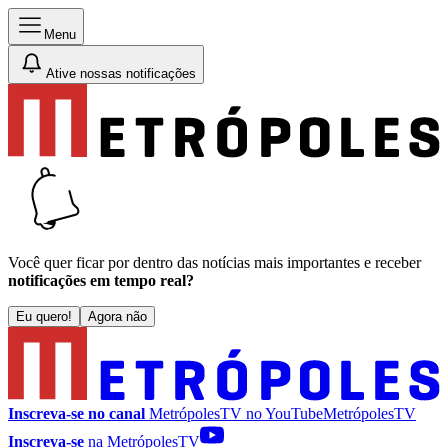
Menu
Ative nossas notificações
Você quer ficar por dentro das notícias mais importantes e receber
notificações em tempo real?
Eu quero!
Agora não
Inscreva-se no canal
MetrópolesTV no
YouTube
MetrópolesTV
Inscreva-se
na MetrópolesTV