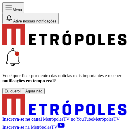
Menu
Ative nossas notificações
Você quer ficar por dentro das notícias mais importantes e receber
notificações em tempo real?
Eu quero!
Agora não
Inscreva-se no canal
MetrópolesTV no
YouTube
MetrópolesTV
Inscreva-se
na MetrópolesTV