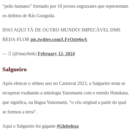
“peão humano” formado por 10 jovens engraxates que representam
os delírios de Rás Gonguila.
ISSO AQUI TÁ DE OUTRO MUNDO! IMPECÁVEL DMS
BEIJA-FLOR
pic.twitter.com/LFrOzte6oA
— ‏َ (@mayrbnk)
February 12, 2024
Salgueiro
Após elencar o sétimo ano no Carnaval 2023, a Salgueiro tenta se
recuperar exaltando a mitologia Yanomami com o enredo Hutukara,
que significa, na língua Yanomami, “o céu original a partir do qual
se formou a terra”.
Aqui o Salgueiro foi gigante
#Globeleza