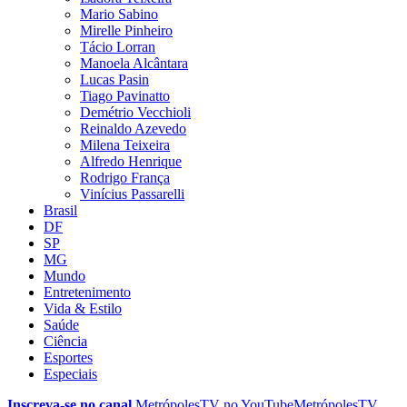
Mario Sabino
Mirelle Pinheiro
Tácio Lorran
Manoela Alcântara
Lucas Pasin
Tiago Pavinatto
Demétrio Vecchioli
Reinaldo Azevedo
Milena Teixeira
Alfredo Henrique
Rodrigo França
Vinícius Passarelli
Brasil
DF
SP
MG
Mundo
Entretenimento
Vida & Estilo
Saúde
Ciência
Esportes
Especiais
Inscreva-se no canal
MetrópolesTV no
YouTube
MetrópolesTV