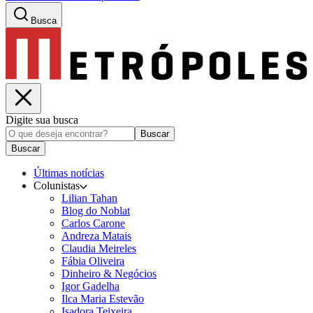
Busca
Digite sua busca
Buscar
Buscar
Últimas notícias
Colunistas
Lilian Tahan
Blog do Noblat
Carlos Carone
Andreza Matais
Claudia Meireles
Fábia Oliveira
Dinheiro & Negócios
Igor Gadelha
Ilca Maria Estevão
Isadora Teixeira