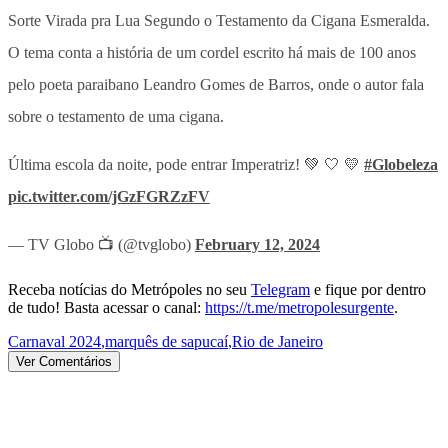
Sorte Virada pra Lua Segundo o Testamento da Cigana Esmeralda.
O tema conta a história de um cordel escrito há mais de 100 anos
pelo poeta paraibano Leandro Gomes de Barros, onde o autor fala
sobre o testamento de uma cigana.
Última escola da noite, pode entrar Imperatriz! 💚 🤍 💛
#Globeleza
pic.twitter.com/jGzFGRZzFV
— TV Globo 📺 (@tvglobo)
February 12, 2024
Receba notícias do Metrópoles no seu
Telegram
e fique por dentro
de tudo! Basta acessar o canal:
https://t.me/metropolesurgente
.
Carnaval 2024
,
marquês de sapucaí
,
Rio de Janeiro
Ver Comentários