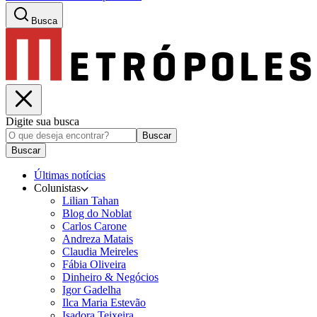
Busca
Digite sua busca
Buscar
Buscar
Últimas notícias
Colunistas
Lilian Tahan
Blog do Noblat
Carlos Carone
Andreza Matais
Claudia Meireles
Fábia Oliveira
Dinheiro & Negócios
Igor Gadelha
Ilca Maria Estevão
Isadora Teixeira