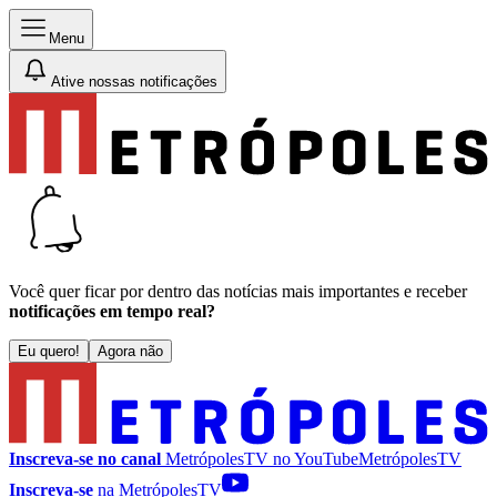
Menu
Ative nossas notificações
Você quer ficar por dentro das notícias mais importantes e receber
notificações em tempo real?
Eu quero!
Agora não
Inscreva-se no canal
MetrópolesTV no
YouTube
MetrópolesTV
Inscreva-se
na MetrópolesTV