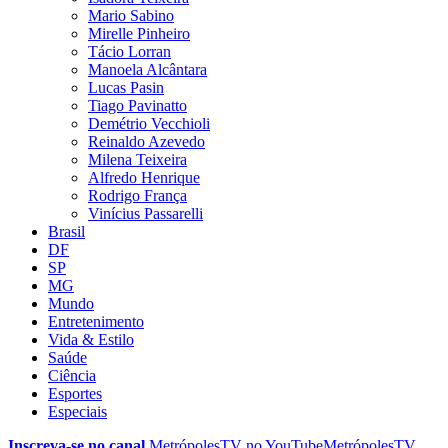
Mario Sabino
Mirelle Pinheiro
Tácio Lorran
Manoela Alcântara
Lucas Pasin
Tiago Pavinatto
Demétrio Vecchioli
Reinaldo Azevedo
Milena Teixeira
Alfredo Henrique
Rodrigo França
Vinícius Passarelli
Brasil
DF
SP
MG
Mundo
Entretenimento
Vida & Estilo
Saúde
Ciência
Esportes
Especiais
Inscreva-se no canal
MetrópolesTV no
YouTube
MetrópolesTV