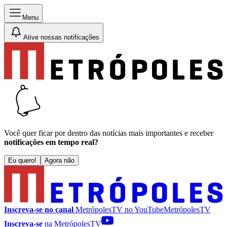
Menu
Ative nossas notificações
Você quer ficar por dentro das notícias mais importantes e receber
notificações em tempo real?
Eu quero!
Agora não
Inscreva-se no canal
MetrópolesTV no
YouTube
MetrópolesTV
Inscreva-se
na MetrópolesTV