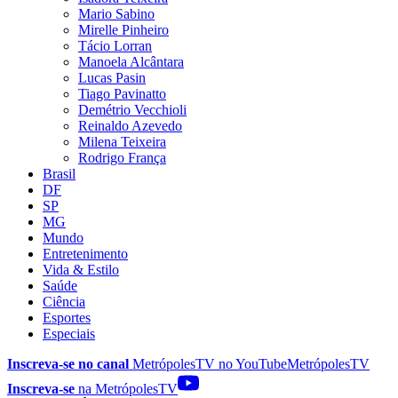
Mario Sabino
Mirelle Pinheiro
Tácio Lorran
Manoela Alcântara
Lucas Pasin
Tiago Pavinatto
Demétrio Vecchioli
Reinaldo Azevedo
Milena Teixeira
Rodrigo França
Brasil
DF
SP
MG
Mundo
Entretenimento
Vida & Estilo
Saúde
Ciência
Esportes
Especiais
Inscreva-se no canal
MetrópolesTV no
YouTube
MetrópolesTV
Inscreva-se
na MetrópolesTV