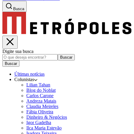
Busca
Digite sua busca
Buscar
Buscar
Últimas notícias
Colunistas
Lilian Tahan
Blog do Noblat
Carlos Carone
Andreza Matais
Claudia Meireles
Fábia Oliveira
Dinheiro & Negócios
Igor Gadelha
Ilca Maria Estevão
Isadora Teixeira