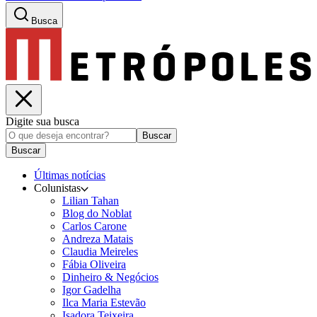
Busca
Digite sua busca
Buscar
Buscar
Últimas notícias
Colunistas
Lilian Tahan
Blog do Noblat
Carlos Carone
Andreza Matais
Claudia Meireles
Fábia Oliveira
Dinheiro & Negócios
Igor Gadelha
Ilca Maria Estevão
Isadora Teixeira