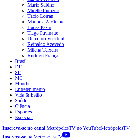
Mario Sabino
Mirelle Pinheiro
Tácio Lorran
Manoela Alcântara
Lucas Pasin
Tiago Pavinatto
Demétrio Vecchioli
Reinaldo Azevedo
Milena Teixeira
Rodrigo França
Brasil
DF
SP
MG
Mundo
Entretenimento
Vida & Estilo
Saúde
Ciência
Esportes
Especiais
Inscreva-se no canal
MetrópolesTV no
YouTube
MetrópolesTV
Inscreva-se
na MetrópolesTV