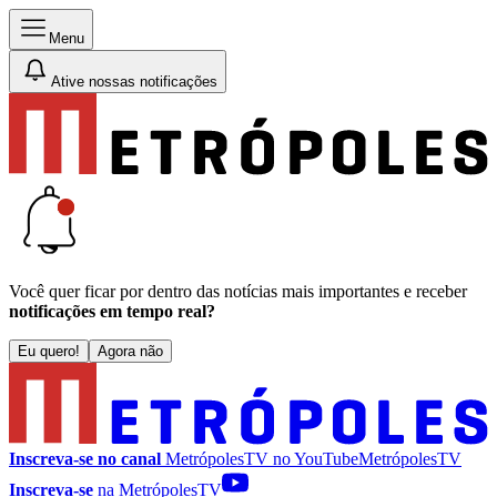
Menu
Ative nossas notificações
Você quer ficar por dentro das notícias mais importantes e receber
notificações em tempo real?
Eu quero!
Agora não
Inscreva-se no canal
MetrópolesTV no
YouTube
MetrópolesTV
Inscreva-se
na MetrópolesTV