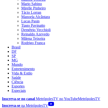
Mario Sabino
Mirelle Pinheiro
Tácio Lorran
Manoela Alcântara
Lucas Pasin
Tiago Pavinatto
Demétrio Vecchioli
Reinaldo Azevedo
Milena Teixeira
Rodrigo França
Brasil
DF
SP
MG
Mundo
Entretenimento
Vida & Estilo
Saúde
Ciência
Esportes
Especiais
Inscreva-se no canal
MetrópolesTV no
YouTube
MetrópolesTV
Inscreva-se
na MetrópolesTV