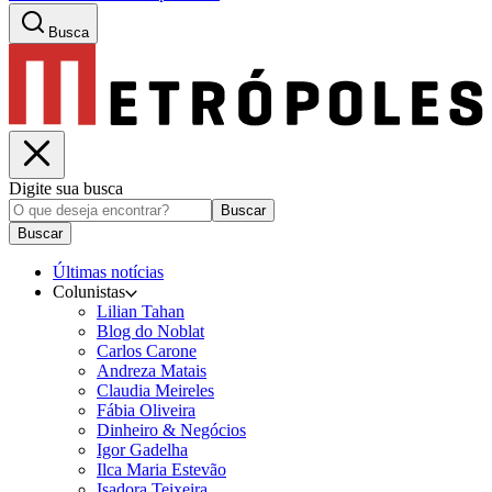
Busca
Digite sua busca
Buscar
Buscar
Últimas notícias
Colunistas
Lilian Tahan
Blog do Noblat
Carlos Carone
Andreza Matais
Claudia Meireles
Fábia Oliveira
Dinheiro & Negócios
Igor Gadelha
Ilca Maria Estevão
Isadora Teixeira