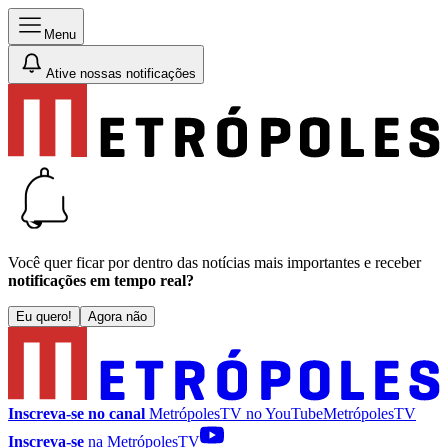
Menu
Ative nossas notificações
Você quer ficar por dentro das notícias mais importantes e receber
notificações em tempo real?
Eu quero!
Agora não
Inscreva-se no canal
MetrópolesTV no
YouTube
MetrópolesTV
Inscreva-se
na MetrópolesTV