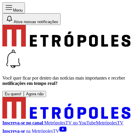
Menu
Ative nossas notificações
Você quer ficar por dentro das notícias mais importantes e receber
notificações em tempo real?
Eu quero!
Agora não
Inscreva-se no canal
MetrópolesTV no
YouTube
MetrópolesTV
Inscreva-se
na MetrópolesTV