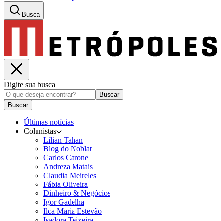
Busca
Digite sua busca
Buscar
Buscar
Últimas notícias
Colunistas
Lilian Tahan
Blog do Noblat
Carlos Carone
Andreza Matais
Claudia Meireles
Fábia Oliveira
Dinheiro & Negócios
Igor Gadelha
Ilca Maria Estevão
Isadora Teixeira