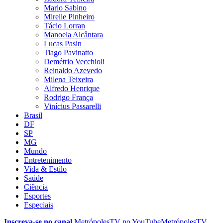
Mario Sabino
Mirelle Pinheiro
Tácio Lorran
Manoela Alcântara
Lucas Pasin
Tiago Pavinatto
Demétrio Vecchioli
Reinaldo Azevedo
Milena Teixeira
Alfredo Henrique
Rodrigo França
Vinícius Passarelli
Brasil
DF
SP
MG
Mundo
Entretenimento
Vida & Estilo
Saúde
Ciência
Esportes
Especiais
Inscreva-se no canal
MetrópolesTV no
YouTube
MetrópolesTV