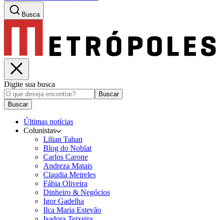
Busca
Digite sua busca
Buscar
Buscar
Últimas notícias
Colunistas
Lilian Tahan
Blog do Noblat
Carlos Carone
Andreza Matais
Claudia Meireles
Fábia Oliveira
Dinheiro & Negócios
Igor Gadelha
Ilca Maria Estevão
Isadora Teixeira