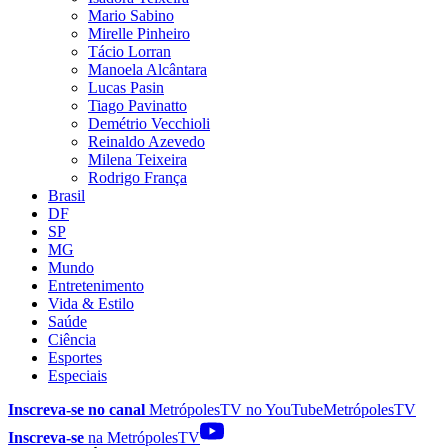
Mario Sabino
Mirelle Pinheiro
Tácio Lorran
Manoela Alcântara
Lucas Pasin
Tiago Pavinatto
Demétrio Vecchioli
Reinaldo Azevedo
Milena Teixeira
Rodrigo França
Brasil
DF
SP
MG
Mundo
Entretenimento
Vida & Estilo
Saúde
Ciência
Esportes
Especiais
Inscreva-se no canal
MetrópolesTV no
YouTube
MetrópolesTV
Inscreva-se
na MetrópolesTV