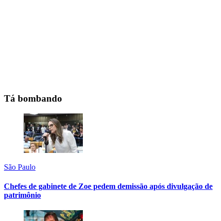
Tá bombando
São Paulo
Chefes de gabinete de Zoe pedem demissão após divulgação de
patrimônio