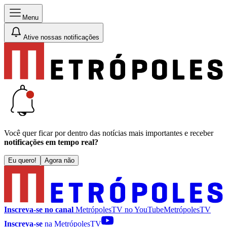
Menu
Ative nossas notificações
Você quer ficar por dentro das notícias mais importantes e receber
notificações em tempo real?
Eu quero!
Agora não
Inscreva-se no canal
MetrópolesTV no
YouTube
MetrópolesTV
Inscreva-se
na MetrópolesTV