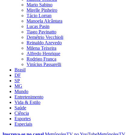
Mario Sabino
Mirelle Pinheiro
Tácio Lorran
Manoela Alcântara
Lucas Pasin
Tiago Pavinatto
Demétrio Vecchioli
Reinaldo Azevedo
Milena Teixeira
Alfredo Henrique
Rodrigo França
Vinícius Passarelli
Brasil
DF
SP
MG
Mundo
Entretenimento
Vida & Estilo
Saúde
Ciência
Esportes
Especiais
Inscreva-se no canal
MetrópolesTV no
YouTube
MetrópolesTV