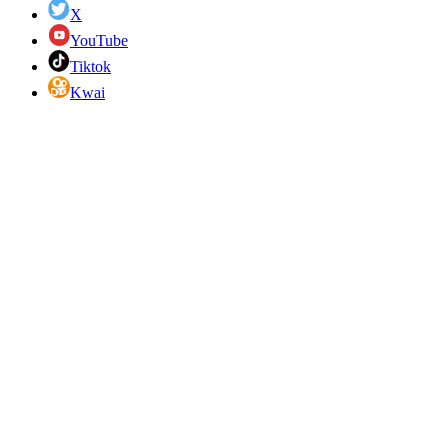
X
YouTube
Tiktok
Kwai