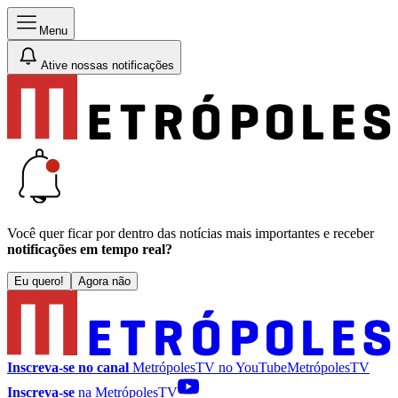
Menu
Ative nossas notificações
Você quer ficar por dentro das notícias mais importantes e receber
notificações em tempo real?
Eu quero!
Agora não
Inscreva-se no canal
MetrópolesTV no
YouTube
MetrópolesTV
Inscreva-se
na MetrópolesTV