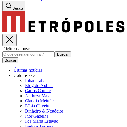
Busca
Digite sua busca
Buscar
Buscar
Últimas notícias
Colunistas
Lilian Tahan
Blog do Noblat
Carlos Carone
Andreza Matais
Claudia Meireles
Fábia Oliveira
Dinheiro & Negócios
Igor Gadelha
Ilca Maria Estevão
Isadora Teixeira