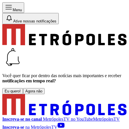
Menu
Ative nossas notificações
Você quer ficar por dentro das notícias mais importantes e receber
notificações em tempo real?
Eu quero!
Agora não
Inscreva-se no canal
MetrópolesTV no
YouTube
MetrópolesTV
Inscreva-se
na MetrópolesTV