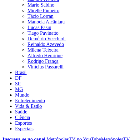
Mario Sabino
Mirelle Pinheiro
Tácio Lorran
Manoela Alcântara
Lucas Pasin
Tiago Pavinatto
Demétrio Vecchioli
Reinaldo Azevedo
Milena Teixeira
Alfredo Henrique
Rodrigo França
Vinícius Passarelli
Brasil
DF
SP
MG
Mundo
Entretenimento
Vida & Estilo
Saúde
Ciência
Esportes
Especiais
Inscreva-se no canal
MetrópolesTV no
YouTube
MetrópolesTV