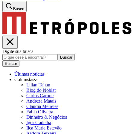
Busca
Digite sua busca
Buscar
Buscar
Últimas notícias
Colunistas
Lilian Tahan
Blog do Noblat
Carlos Carone
Andreza Matais
Claudia Meireles
Fábia Oliveira
Dinheiro & Negócios
Igor Gadelha
Ilca Maria Estevão
Isadora Teixeira