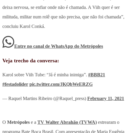
deixa nervosa, se enfiar onde não é chamada. A Viih quer é ser
milituda, militar num rolê que não precisa, que não foi chamada”,
concluiu Karol Conká.
Entre no canal de WhatsApp
do
Metrópoles
Veja trecho da conversa:
Karol sobre Viih Tube: “Já é minha inimiga”.
#BBB21
#festadolider
pic.twitter.com/JKQbWeERZG
— Raquel Martins Ribeiro (@Raquel_press)
February 11, 2021
O
Metrópoles
e a
TV Walter Abrahão (TVWA)
estrearam o
programa Bate Boca Brasil. Com apresentação de Maria Eugênia