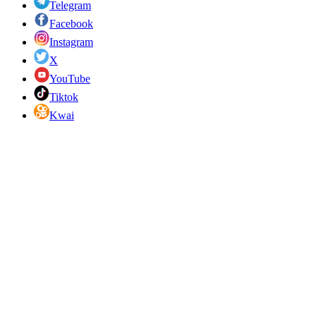
Telegram
Facebook
Instagram
X
YouTube
Tiktok
Kwai