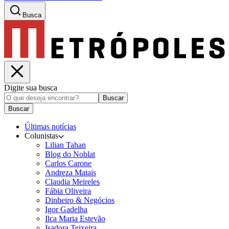
Busca
Digite sua busca
Buscar
Buscar
Últimas notícias
Colunistas
Lilian Tahan
Blog do Noblat
Carlos Carone
Andreza Matais
Claudia Meireles
Fábia Oliveira
Dinheiro & Negócios
Igor Gadelha
Ilca Maria Estevão
Isadora Teixeira