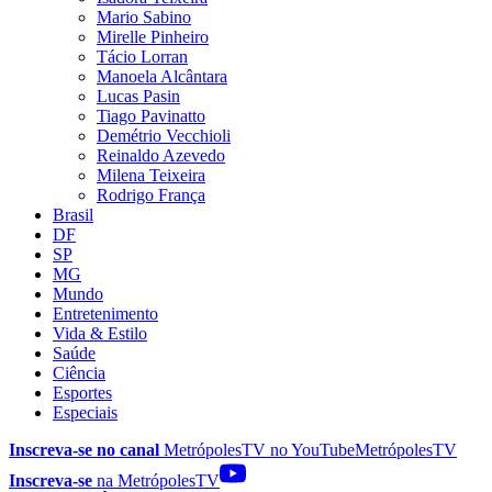
Mario Sabino
Mirelle Pinheiro
Tácio Lorran
Manoela Alcântara
Lucas Pasin
Tiago Pavinatto
Demétrio Vecchioli
Reinaldo Azevedo
Milena Teixeira
Rodrigo França
Brasil
DF
SP
MG
Mundo
Entretenimento
Vida & Estilo
Saúde
Ciência
Esportes
Especiais
Inscreva-se no canal
MetrópolesTV no
YouTube
MetrópolesTV
Inscreva-se
na MetrópolesTV