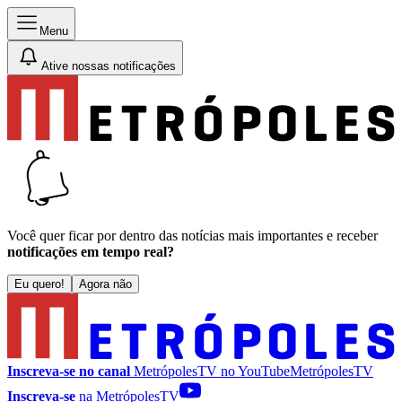
Menu
Ative nossas notificações
Você quer ficar por dentro das notícias mais importantes e receber
notificações em tempo real?
Eu quero!
Agora não
Inscreva-se no canal
MetrópolesTV no
YouTube
MetrópolesTV
Inscreva-se
na MetrópolesTV