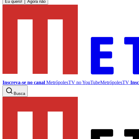
Eu quero!
Agora não
Inscreva-se no canal
MetrópolesTV no
YouTube
MetrópolesTV
Insc
Busca