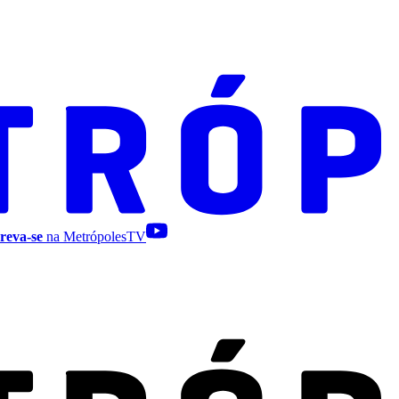
reva-se
na MetrópolesTV