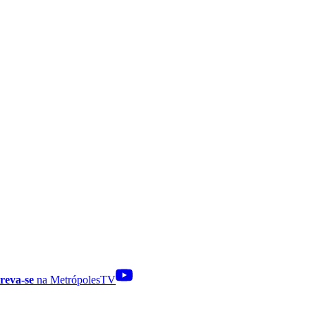
reva-se
na MetrópolesTV