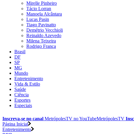
Mirelle Pinheiro
Tácio Lorran
Manoela Alcântara
Lucas Pasin
Tiago Pavinatto
Demétrio Vecchioli
Reinaldo Azevedo
Milena Teixeira
Rodrigo França
Brasil
DF
SP
MG
Mundo
Entretenimento
Vida & Estilo
Saúde
Ciência
Esportes
Especiais
Inscreva-se no canal
MetrópolesTV no
YouTube
MetrópolesTV
Insc
Página Inicial
Entretenimento