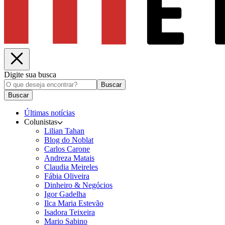
Digite sua busca
Buscar
Buscar
Últimas notícias
Colunistas
Lilian Tahan
Blog do Noblat
Carlos Carone
Andreza Matais
Claudia Meireles
Fábia Oliveira
Dinheiro & Negócios
Igor Gadelha
Ilca Maria Estevão
Isadora Teixeira
Mario Sabino