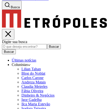
Busca
Digite sua busca
Buscar
Buscar
Últimas notícias
Colunistas
Lilian Tahan
Blog do Noblat
Carlos Carone
Andreza Matais
Claudia Meireles
Fábia Oliveira
Dinheiro & Negócios
Igor Gadelha
Ilca Maria Estevão
Isadora Teixeira