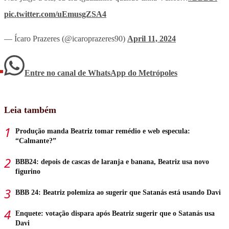
pic.twitter.com/uEmusgZSA4
— Ícaro Prazeres (@icaroprazeres90)
April 11, 2024
Entre no canal de WhatsApp
do
Metrópoles
Leia também
Produção manda Beatriz tomar remédio e web especula:
“Calmante?”
BBB24: depois de cascas de laranja e banana, Beatriz usa novo
figurino
BBB 24: Beatriz polemiza ao sugerir que Satanás está usando Davi
Enquete: votação dispara após Beatriz sugerir que o Satanás usa
Davi