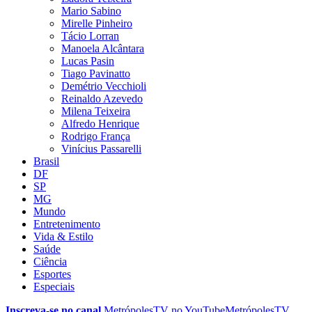
Mario Sabino
Mirelle Pinheiro
Tácio Lorran
Manoela Alcântara
Lucas Pasin
Tiago Pavinatto
Demétrio Vecchioli
Reinaldo Azevedo
Milena Teixeira
Alfredo Henrique
Rodrigo França
Vinícius Passarelli
Brasil
DF
SP
MG
Mundo
Entretenimento
Vida & Estilo
Saúde
Ciência
Esportes
Especiais
Inscreva-se no canal
MetrópolesTV no
YouTube
MetrópolesTV