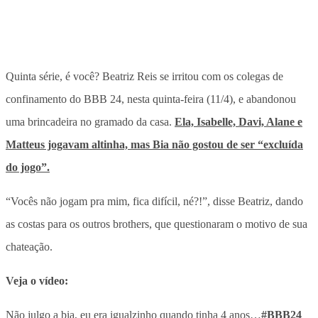
Quinta série, é você? Beatriz Reis se irritou com os colegas de
confinamento do BBB 24, nesta quinta-feira (11/4), e abandonou
uma brincadeira no gramado da casa.
Ela, Isabelle, Davi, Alane e
Matteus jogavam altinha, mas Bia não gostou de ser “excluída
do jogo”.
“Vocês não jogam pra mim, fica difícil, né?!”, disse Beatriz, dando
as costas para os outros brothers, que questionaram o motivo de sua
chateação.
Veja o vídeo:
Não julgo a bia, eu era igualzinho quando tinha 4 anos…
#BBB24