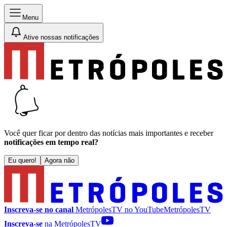
Menu
Ative nossas notificações
Você quer ficar por dentro das notícias mais importantes e receber
notificações em tempo real?
Eu quero!
Agora não
Inscreva-se no canal
MetrópolesTV no
YouTube
MetrópolesTV
Inscreva-se
na MetrópolesTV