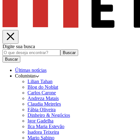
Digite sua busca
Buscar
Buscar
Últimas notícias
Colunistas
Lilian Tahan
Blog do Noblat
Carlos Carone
Andreza Matais
Claudia Meireles
Fábia Oliveira
Dinheiro & Negócios
Igor Gadelha
Ilca Maria Estevão
Isadora Teixeira
Mario Sabino