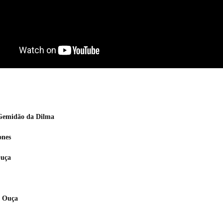
 Gemidão da Dilma
ones
Ouça
. Ouça