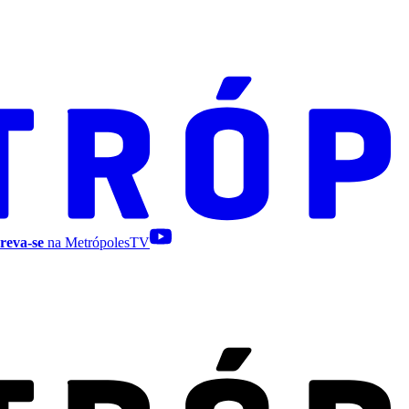
reva-se
na MetrópolesTV