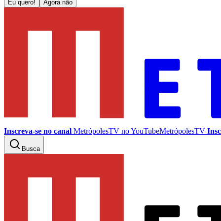
Eu quero!
Agora não
Inscreva-se no canal
MetrópolesTV no
YouTube
MetrópolesTV
Insc
Busca