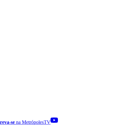
reva-se
na MetrópolesTV