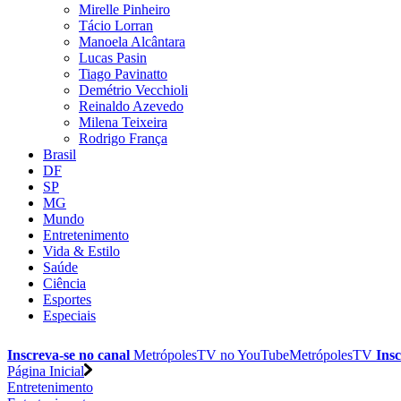
Mirelle Pinheiro
Tácio Lorran
Manoela Alcântara
Lucas Pasin
Tiago Pavinatto
Demétrio Vecchioli
Reinaldo Azevedo
Milena Teixeira
Rodrigo França
Brasil
DF
SP
MG
Mundo
Entretenimento
Vida & Estilo
Saúde
Ciência
Esportes
Especiais
Inscreva-se no canal
MetrópolesTV no
YouTube
MetrópolesTV
Insc
Página Inicial
Entretenimento