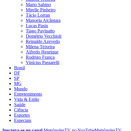
Mario Sabino
Mirelle Pinheiro
Tácio Lorran
Manoela Alcântara
Lucas Pasin
Tiago Pavinatto
Demétrio Vecchioli
Reinaldo Azevedo
Milena Teixeira
Alfredo Henrique
Rodrigo França
Vinícius Passarelli
Brasil
DF
SP
MG
Mundo
Entretenimento
Vida & Estilo
Saúde
Ciência
Esportes
Especiais
Inscreva-se no canal
MetrópolesTV no
YouTube
MetrópolesTV