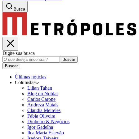
Busca
Digite sua busca
Buscar
Buscar
Últimas notícias
Colunistas
Lilian Tahan
Blog do Noblat
Carlos Carone
Andreza Matais
Claudia Meireles
Fábia Oliveira
Dinheiro & Negócios
Igor Gadelha
Ilca Maria Estevão
Isadora Teixeira