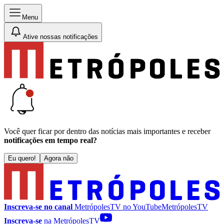
Menu
Ative nossas notificações
Você quer ficar por dentro das notícias mais importantes e receber
notificações em tempo real?
Eu quero!
Agora não
Inscreva-se no canal
MetrópolesTV no
YouTube
MetrópolesTV
Inscreva-se
na MetrópolesTV