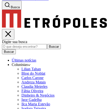
Busca
Digite sua busca
Buscar
Buscar
Últimas notícias
Colunistas
Lilian Tahan
Blog do Noblat
Carlos Carone
Andreza Matais
Claudia Meireles
Fábia Oliveira
Dinheiro & Negócios
Igor Gadelha
Ilca Maria Estevão
Isadora Teixeira