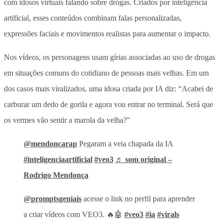
com idosos virtuais falando sobre drogas. Criados por inteligência
artificial, esses conteúdos combinam falas personalizadas,
expressões faciais e movimentos realistas para aumentar o impacto.
Nos vídeos, os personagens usam gírias associadas ao uso de drogas
em situações comuns do cotidiano de pessoas mais velhas. Em um
dos casos mais viralizados, uma idosa criada por IA diz: “Acabei de
carburar um dedo de gorila e agora vou entrar no terminal. Será que
os vermes vão sentir a marola da velha?”
@mendoncarap
Pegaram a veia chapada da IA
#inteligenciaartificial
#veo3
♬ som original –
Rodrigo Mendonça
@promptsgeniais
acesse o link no perfil para aprender
a criar vídeos com VEO3. 🔥🤖
#veo3
#ia
#virals