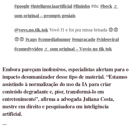
#google
#inteligenciaartificial
#fininho
#thc
#beck
♬
som original – prompts geniais
@vovs.no.tik.tok
Vovó f1 e foi pra missa brisada 😨😨
😨😨
#caps
#comediahumor
#engraçado
#videoviral
#comedyvideo
♬ som original – Vovós no tik tok
Embora pareçam inofensivos, especialistas alertam para o
impacto desumanizador desse tipo de material. “Estamos
assistindo à normalização do uso da IA para criar
conteúdo degradante e, pior, transformá-lo em
entretenimento”, afirma a advogada Juliana Costa,
mestre em direito e pesquisadora em inteligência
artificial.