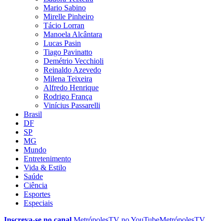
Mario Sabino
Mirelle Pinheiro
Tácio Lorran
Manoela Alcântara
Lucas Pasin
Tiago Pavinatto
Demétrio Vecchioli
Reinaldo Azevedo
Milena Teixeira
Alfredo Henrique
Rodrigo França
Vinícius Passarelli
Brasil
DF
SP
MG
Mundo
Entretenimento
Vida & Estilo
Saúde
Ciência
Esportes
Especiais
Inscreva-se no canal
MetrópolesTV no
YouTube
MetrópolesTV