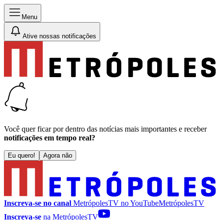
Menu
Ative nossas notificações
Você quer ficar por dentro das notícias mais importantes e receber
notificações em tempo real?
Eu quero!
Agora não
Inscreva-se no canal
MetrópolesTV no
YouTube
MetrópolesTV
Inscreva-se
na MetrópolesTV