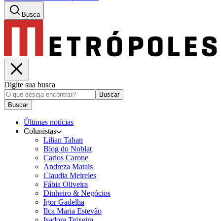
Busca
Digite sua busca
Buscar
Buscar
Últimas notícias
Colunistas
Lilian Tahan
Blog do Noblat
Carlos Carone
Andreza Matais
Claudia Meireles
Fábia Oliveira
Dinheiro & Negócios
Igor Gadelha
Ilca Maria Estevão
Isadora Teixeira