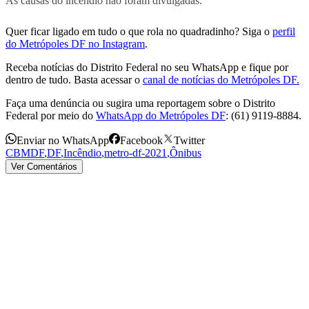
As causas do incêndio não foram divulgadas.
Quer ficar ligado em tudo o que rola no quadradinho? Siga o
perfil
do Metrópoles DF no Instagram
.
Receba notícias do Distrito Federal no seu WhatsApp e fique por
dentro de tudo. Basta acessar o
canal de notícias do Metrópoles DF.
Faça uma denúncia ou sugira uma reportagem sobre o Distrito
Federal por meio do
WhatsApp do Metrópoles DF
: (61) 9119-8884.
Enviar no WhatsApp
Facebook
Twitter
CBMDF
,
DF
,
Incêndio
,
metro-df-2021
,
Ônibus
Ver Comentários