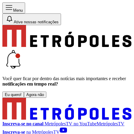
Menu
Ative nossas notificações
Você quer ficar por dentro das notícias mais importantes e receber
notificações em tempo real?
Eu quero!
Agora não
Inscreva-se no canal
MetrópolesTV no
YouTube
MetrópolesTV
Inscreva-se
na MetrópolesTV