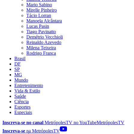
Mario Sabino
Mirelle Pinheiro
Tácio Lorran
Manoela Alcântara
Lucas Pasin
Tiago Pavinatto
Demétrio Vecchioli
Reinaldo Azevedo
Milena Teixeira
Rodrigo França
Brasil
DF
SP
MG
Mundo
Entretenimento
Vida & Estilo
Saúde
Ciência
Esportes
Especiais
Inscreva-se no canal
MetrópolesTV no
YouTube
MetrópolesTV
Inscreva-se
na MetrópolesTV