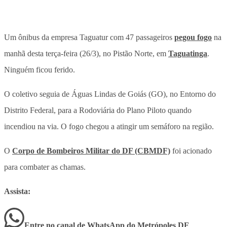
Um ônibus da empresa Taguatur com 47 passageiros
pegou fogo
na
manhã desta terça-feira (26/3), no Pistão Norte, em
Taguatinga
.
Ninguém ficou ferido.
O coletivo seguia de Águas Lindas de Goiás (GO), no Entorno do
Distrito Federal, para a Rodoviária do Plano Piloto quando
incendiou na via. O fogo chegou a atingir um semáforo na região.
O
Corpo de Bombeiros Militar do DF (CBMDF)
foi acionado
para combater as chamas.
Assista:
Entre no canal de WhatsApp
do
Metrópoles DF