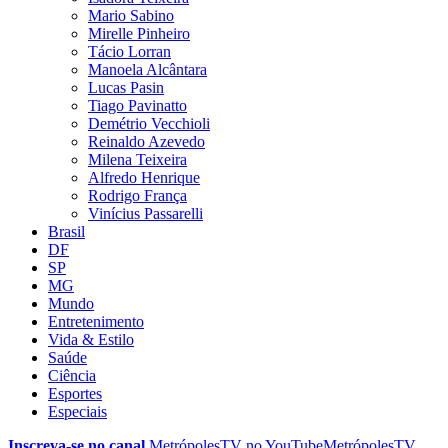
Mario Sabino
Mirelle Pinheiro
Tácio Lorran
Manoela Alcântara
Lucas Pasin
Tiago Pavinatto
Demétrio Vecchioli
Reinaldo Azevedo
Milena Teixeira
Alfredo Henrique
Rodrigo França
Vinícius Passarelli
Brasil
DF
SP
MG
Mundo
Entretenimento
Vida & Estilo
Saúde
Ciência
Esportes
Especiais
Inscreva-se no canal
MetrópolesTV no
YouTube
MetrópolesTV