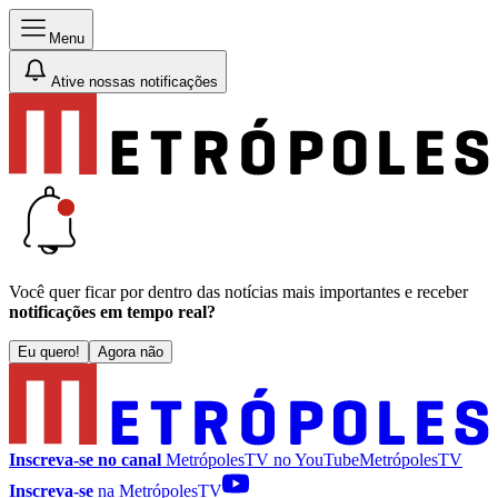
Menu
Ative nossas notificações
Você quer ficar por dentro das notícias mais importantes e receber
notificações em tempo real?
Eu quero!
Agora não
Inscreva-se no canal
MetrópolesTV no
YouTube
MetrópolesTV
Inscreva-se
na MetrópolesTV