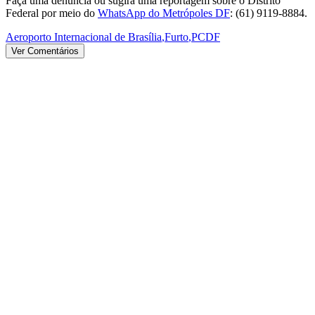
Faça uma denúncia ou sugira uma reportagem sobre o Distrito
Federal por meio do
WhatsApp do Metrópoles DF
: (61) 9119-8884.
Aeroporto Internacional de Brasília
,
Furto
,
PCDF
Ver Comentários