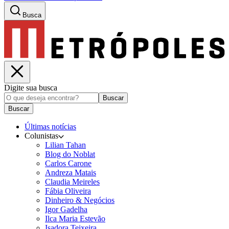
Busca
Digite sua busca
Buscar
Buscar
Últimas notícias
Colunistas
Lilian Tahan
Blog do Noblat
Carlos Carone
Andreza Matais
Claudia Meireles
Fábia Oliveira
Dinheiro & Negócios
Igor Gadelha
Ilca Maria Estevão
Isadora Teixeira