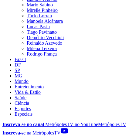
Mario Sabino
Mirelle Pinheiro
Tácio Lorran
Manoela Alcântara
Lucas Pasin
Tiago Pavinatto
Demétrio Vecchioli
Reinaldo Azevedo
Milena Teixeira
Rodrigo França
Brasil
DF
SP
MG
Mundo
Entretenimento
Vida & Estilo
Saúde
Ciência
Esportes
Especiais
Inscreva-se no canal
MetrópolesTV no
YouTube
MetrópolesTV
Inscreva-se
na MetrópolesTV