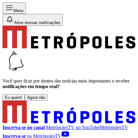
Menu
Ative nossas notificações
Você quer ficar por dentro das notícias mais importantes e receber
notificações em tempo real?
Eu quero!
Agora não
Inscreva-se no canal
MetrópolesTV no
YouTube
MetrópolesTV
Inscreva-se
na MetrópolesTV