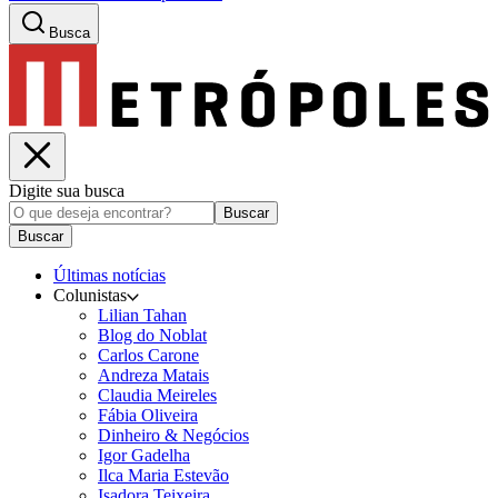
Busca
Digite sua busca
Buscar
Buscar
Últimas notícias
Colunistas
Lilian Tahan
Blog do Noblat
Carlos Carone
Andreza Matais
Claudia Meireles
Fábia Oliveira
Dinheiro & Negócios
Igor Gadelha
Ilca Maria Estevão
Isadora Teixeira