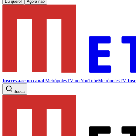
Eu quero!
Agora não
Inscreva-se no canal
MetrópolesTV no
YouTube
MetrópolesTV
Insc
Busca