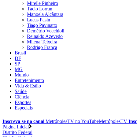
Mirelle Pinheiro
Tácio Lorran
Manoela Alcântara
Lucas Pasin
Tiago Pavinatto
Demétrio Vecchioli
Reinaldo Azevedo
Milena Teixeira
Rodrigo França
Brasil
DF
SP
MG
Mundo
Entretenimento
Vida & Estilo
Saúde
Ciência
Esportes
Especiais
Inscreva-se no canal
MetrópolesTV no
YouTube
MetrópolesTV
Insc
Página Inicial
Distrito Federal