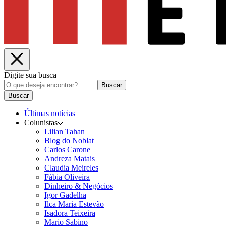
Digite sua busca
Buscar
Buscar
Últimas notícias
Colunistas
Lilian Tahan
Blog do Noblat
Carlos Carone
Andreza Matais
Claudia Meireles
Fábia Oliveira
Dinheiro & Negócios
Igor Gadelha
Ilca Maria Estevão
Isadora Teixeira
Mario Sabino