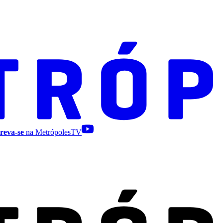
reva-se
na MetrópolesTV