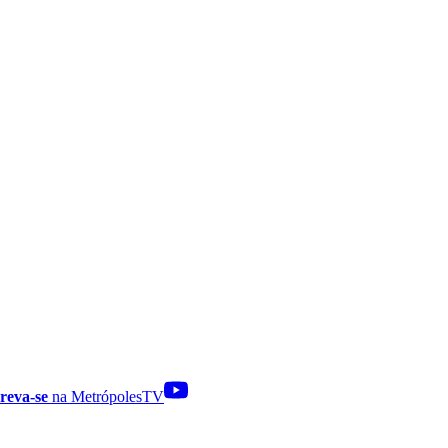
reva-se
na MetrópolesTV