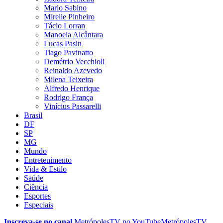
Mario Sabino
Mirelle Pinheiro
Tácio Lorran
Manoela Alcântara
Lucas Pasin
Tiago Pavinatto
Demétrio Vecchioli
Reinaldo Azevedo
Milena Teixeira
Alfredo Henrique
Rodrigo França
Vinícius Passarelli
Brasil
DF
SP
MG
Mundo
Entretenimento
Vida & Estilo
Saúde
Ciência
Esportes
Especiais
Inscreva-se no canal
MetrópolesTV no
YouTube
MetrópolesTV