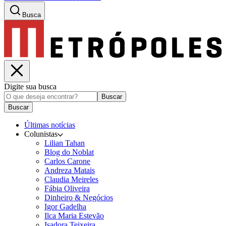
Busca
Digite sua busca
Buscar
Buscar
Últimas notícias
Colunistas
Lilian Tahan
Blog do Noblat
Carlos Carone
Andreza Matais
Claudia Meireles
Fábia Oliveira
Dinheiro & Negócios
Igor Gadelha
Ilca Maria Estevão
Isadora Teixeira