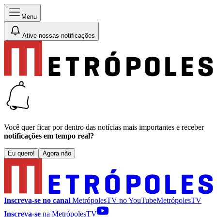
Menu
Ative nossas notificações
Você quer ficar por dentro das notícias mais importantes e receber
notificações em tempo real?
Eu quero!
Agora não
Inscreva-se no canal
MetrópolesTV no
YouTube
MetrópolesTV
Inscreva-se
na MetrópolesTV