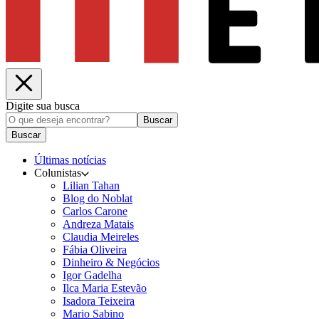
Digite sua busca
Buscar
Buscar
Últimas notícias
Colunistas
Lilian Tahan
Blog do Noblat
Carlos Carone
Andreza Matais
Claudia Meireles
Fábia Oliveira
Dinheiro & Negócios
Igor Gadelha
Ilca Maria Estevão
Isadora Teixeira
Mario Sabino