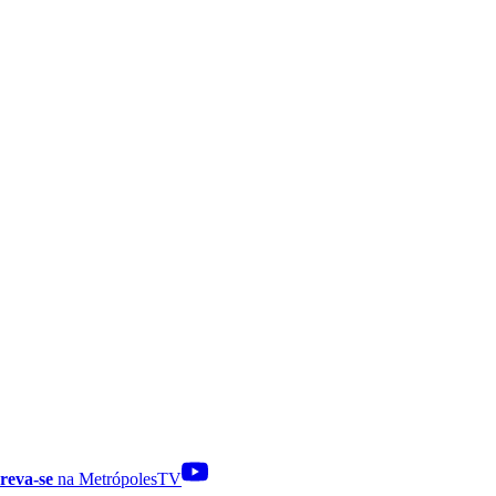
reva-se
na MetrópolesTV