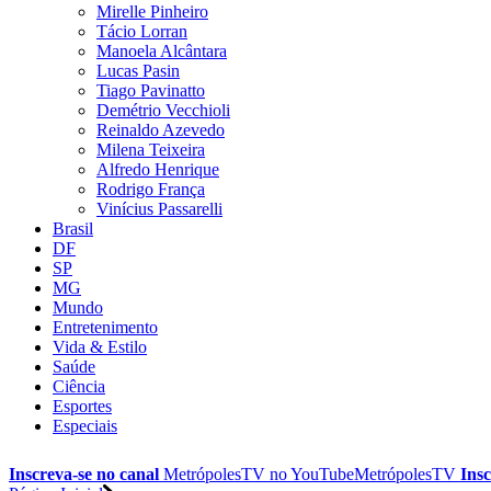
Mirelle Pinheiro
Tácio Lorran
Manoela Alcântara
Lucas Pasin
Tiago Pavinatto
Demétrio Vecchioli
Reinaldo Azevedo
Milena Teixeira
Alfredo Henrique
Rodrigo França
Vinícius Passarelli
Brasil
DF
SP
MG
Mundo
Entretenimento
Vida & Estilo
Saúde
Ciência
Esportes
Especiais
Inscreva-se no canal
MetrópolesTV no
YouTube
MetrópolesTV
Insc