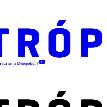
reva-se
na MetrópolesTV