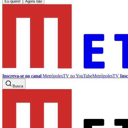
Eu quero!
Agora não
Inscreva-se no canal
MetrópolesTV no
YouTube
MetrópolesTV
Insc
Busca