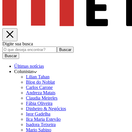
Digite sua busca
Buscar
Buscar
Últimas notícias
Colunistas
Lilian Tahan
Blog do Noblat
Carlos Carone
Andreza Matais
Claudia Meireles
Fábia Oliveira
Dinheiro & Negócios
Igor Gadelha
Ilca Maria Estevão
Isadora Teixeira
Mario Sabino