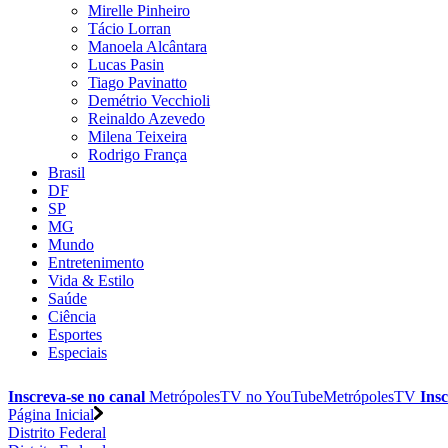
Mirelle Pinheiro
Tácio Lorran
Manoela Alcântara
Lucas Pasin
Tiago Pavinatto
Demétrio Vecchioli
Reinaldo Azevedo
Milena Teixeira
Rodrigo França
Brasil
DF
SP
MG
Mundo
Entretenimento
Vida & Estilo
Saúde
Ciência
Esportes
Especiais
Inscreva-se no canal
MetrópolesTV no
YouTube
MetrópolesTV
Insc
Página Inicial
Distrito Federal