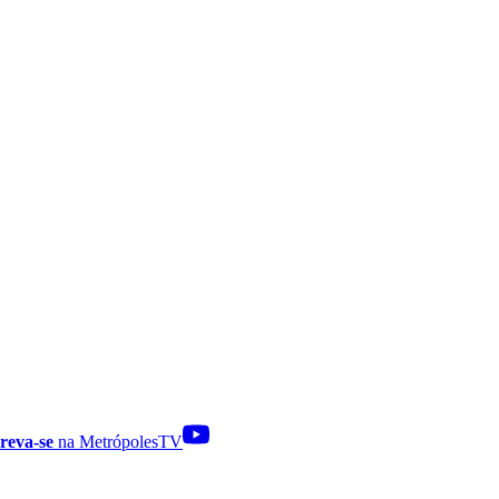
reva-se
na MetrópolesTV