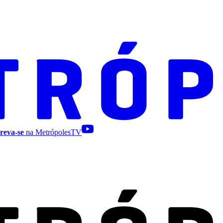
reva-se
na MetrópolesTV