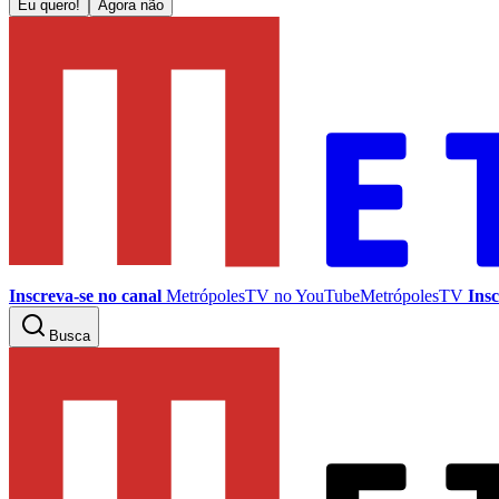
Eu quero!
Agora não
Inscreva-se no canal
MetrópolesTV no
YouTube
MetrópolesTV
Insc
Busca