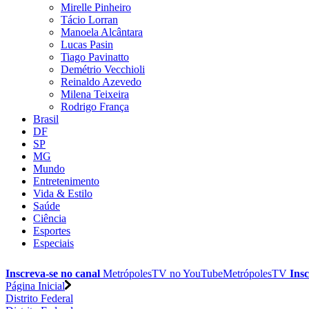
Mirelle Pinheiro
Tácio Lorran
Manoela Alcântara
Lucas Pasin
Tiago Pavinatto
Demétrio Vecchioli
Reinaldo Azevedo
Milena Teixeira
Rodrigo França
Brasil
DF
SP
MG
Mundo
Entretenimento
Vida & Estilo
Saúde
Ciência
Esportes
Especiais
Inscreva-se no canal
MetrópolesTV no
YouTube
MetrópolesTV
Insc
Página Inicial
Distrito Federal