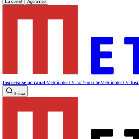
Eu quero!
Agora não
Inscreva-se no canal
MetrópolesTV no
YouTube
MetrópolesTV
Insc
Busca