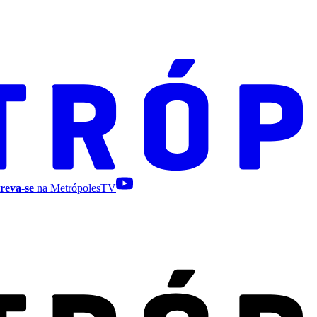
reva-se
na MetrópolesTV