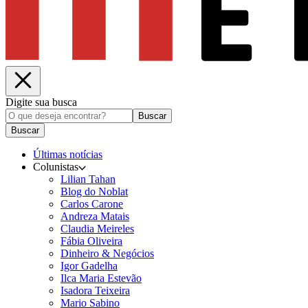
Digite sua busca
Buscar
Buscar
Últimas notícias
Colunistas
Lilian Tahan
Blog do Noblat
Carlos Carone
Andreza Matais
Claudia Meireles
Fábia Oliveira
Dinheiro & Negócios
Igor Gadelha
Ilca Maria Estevão
Isadora Teixeira
Mario Sabino