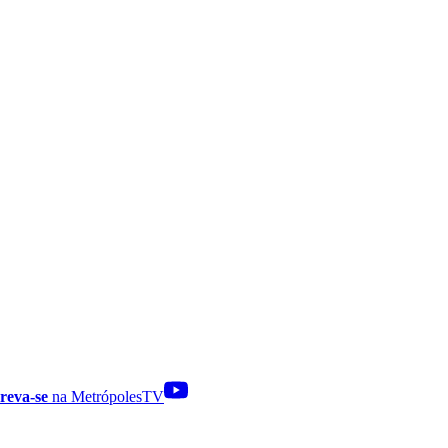
reva-se
na MetrópolesTV