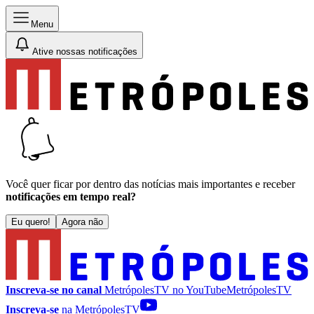
Menu
Ative nossas notificações
Você quer ficar por dentro das notícias mais importantes e receber
notificações em tempo real?
Eu quero!
Agora não
Inscreva-se no canal
MetrópolesTV no
YouTube
MetrópolesTV
Inscreva-se
na MetrópolesTV