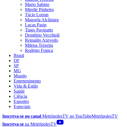
Mario Sabino
Mirelle Pinheiro
Tácio Lorran
Manoela Alcântara
Lucas Pasin
Tiago Pavinatto
Demétrio Vecchioli
Reinaldo Azevedo
Milena Teixeira
Rodrigo França
Brasil
DF
SP
MG
Mundo
Entretenimento
Vida & Estilo
Saúde
Ciência
Esportes
Especiais
Inscreva-se no canal
MetrópolesTV no
YouTube
MetrópolesTV
Inscreva-se
na MetrópolesTV