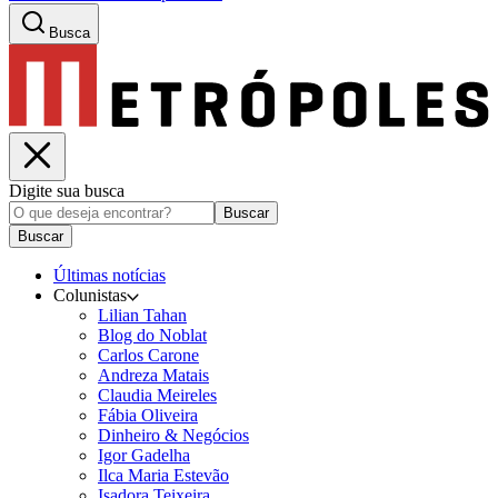
Busca
Digite sua busca
Buscar
Buscar
Últimas notícias
Colunistas
Lilian Tahan
Blog do Noblat
Carlos Carone
Andreza Matais
Claudia Meireles
Fábia Oliveira
Dinheiro & Negócios
Igor Gadelha
Ilca Maria Estevão
Isadora Teixeira