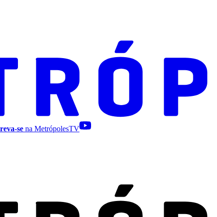
reva-se
na MetrópolesTV