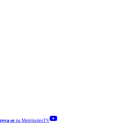
reva-se
na MetrópolesTV