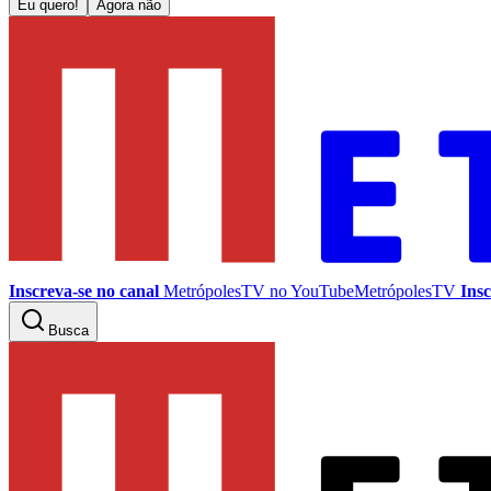
Eu quero!
Agora não
Inscreva-se no canal
MetrópolesTV no
YouTube
MetrópolesTV
Insc
Busca