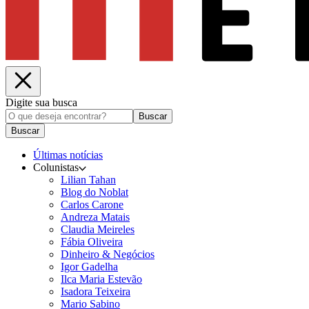
Digite sua busca
Buscar
Buscar
Últimas notícias
Colunistas
Lilian Tahan
Blog do Noblat
Carlos Carone
Andreza Matais
Claudia Meireles
Fábia Oliveira
Dinheiro & Negócios
Igor Gadelha
Ilca Maria Estevão
Isadora Teixeira
Mario Sabino