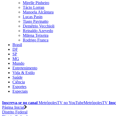
Mirelle Pinheiro
Tácio Lorran
Manoela Alcântara
Lucas Pasin
Tiago Pavinatto
Demétrio Vecchioli
Reinaldo Azevedo
Milena Teixeira
Rodrigo França
Brasil
DF
SP
MG
Mundo
Entretenimento
Vida & Estilo
Saúde
Ciência
Esportes
Especiais
Inscreva-se no canal
MetrópolesTV no
YouTube
MetrópolesTV
Insc
Página Inicial
Distrito Federal