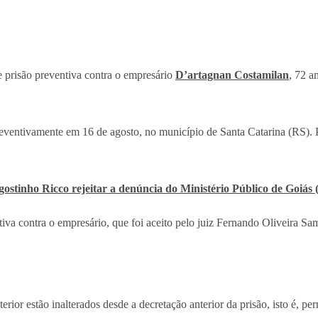
prisão preventiva contra o empresário
D’artagnan Costamilan
, 72 a
reventivamente em 16 de agosto, no município de Santa Catarina (RS).
ostinho Ricco rejeitar a denúncia do Ministério Público de Goiá
 contra o empresário, que foi aceito pelo juiz Fernando Oliveira Sam
rior estão inalterados desde a decretação anterior da prisão, isto é, p