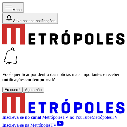
Menu
Ative nossas notificações
Você quer ficar por dentro das notícias mais importantes e receber
notificações em tempo real?
Eu quero!
Agora não
Inscreva-se no canal
MetrópolesTV no
YouTube
MetrópolesTV
Inscreva-se
na MetrópolesTV