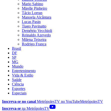
Mario Sabino
Mirelle Pinheiro
Tácio Lorran
Manoela Alcântara
Lucas Pasin
Tiago Pavinatto
Demétrio Vecchioli
Reinaldo Azevedo
Milena Teixeira
Rodrigo França
Brasil
DF
SP
MG
Mundo
Entretenimento
Vida & Estilo
Saúde
Ciência
Esportes
Especiais
Inscreva-se no canal
MetrópolesTV no
YouTube
MetrópolesTV
Inscreva-se
na MetrópolesTV