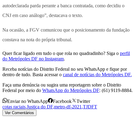
autodeclarada parda perante a banca contratada, como decidiu o
CNJ em caso análogo”, destacava o texto.
Na ocasião, a FGV comunicou que o posicionamento da fundação
constava na nota do própria tribunal.
Quer ficar ligado em tudo o que rola no quadradinho? Siga o
perfil
do Metrópoles DF no Instagram
.
Receba notícias do Distrito Federal no seu WhatsApp e fique por
dentro de tudo. Basta acessar o
canal de notícias do Metrópoles DF.
Faça uma denúncia ou sugira uma reportagem sobre o Distrito
Federal por meio do
WhatsApp do Metrópoles DF
: (61) 9119-8884.
Enviar no WhatsApp
Facebook
Twitter
cotas raciais
,
Justiça do DF
,
metro-df-2021
,
TJDFT
Ver Comentários