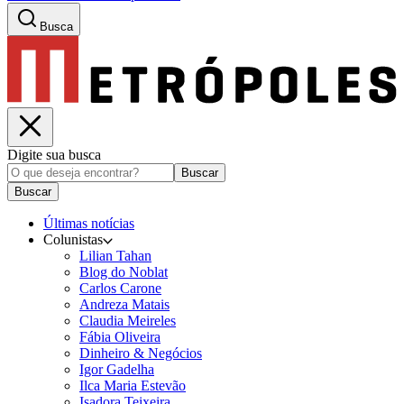
Busca
Digite sua busca
Buscar
Buscar
Últimas notícias
Colunistas
Lilian Tahan
Blog do Noblat
Carlos Carone
Andreza Matais
Claudia Meireles
Fábia Oliveira
Dinheiro & Negócios
Igor Gadelha
Ilca Maria Estevão
Isadora Teixeira