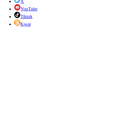
X
YouTube
Tiktok
Kwai