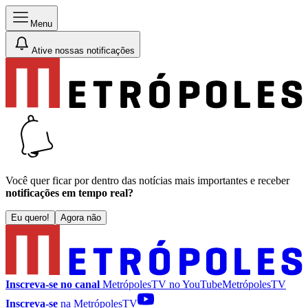
Menu
Ative nossas notificações
Você quer ficar por dentro das notícias mais importantes e receber
notificações em tempo real?
Eu quero!
Agora não
Inscreva-se no canal
MetrópolesTV no
YouTube
MetrópolesTV
Inscreva-se
na MetrópolesTV