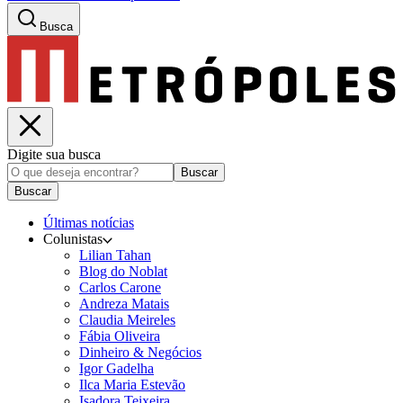
Busca
Digite sua busca
Buscar
Buscar
Últimas notícias
Colunistas
Lilian Tahan
Blog do Noblat
Carlos Carone
Andreza Matais
Claudia Meireles
Fábia Oliveira
Dinheiro & Negócios
Igor Gadelha
Ilca Maria Estevão
Isadora Teixeira