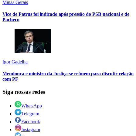
Minas Gerais
Vice de Patrus foi indicado após pressão do PSB nacional e de
Pacheco
Igor Gadelha
Mendonça e ministro da Justiça se reúnem para discutir relação
com PF
Siga nossas redes
WhatsApp
Telegram
Facebook
Instagram