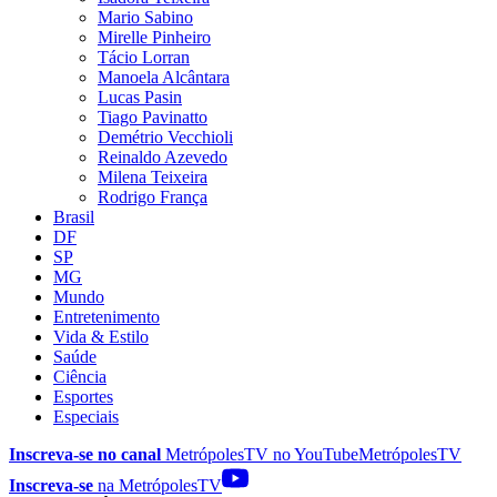
Mario Sabino
Mirelle Pinheiro
Tácio Lorran
Manoela Alcântara
Lucas Pasin
Tiago Pavinatto
Demétrio Vecchioli
Reinaldo Azevedo
Milena Teixeira
Rodrigo França
Brasil
DF
SP
MG
Mundo
Entretenimento
Vida & Estilo
Saúde
Ciência
Esportes
Especiais
Inscreva-se no canal
MetrópolesTV no
YouTube
MetrópolesTV
Inscreva-se
na MetrópolesTV