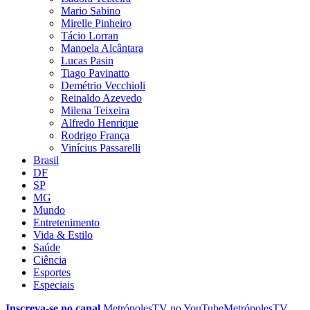
Mario Sabino
Mirelle Pinheiro
Tácio Lorran
Manoela Alcântara
Lucas Pasin
Tiago Pavinatto
Demétrio Vecchioli
Reinaldo Azevedo
Milena Teixeira
Alfredo Henrique
Rodrigo França
Vinícius Passarelli
Brasil
DF
SP
MG
Mundo
Entretenimento
Vida & Estilo
Saúde
Ciência
Esportes
Especiais
Inscreva-se no canal
MetrópolesTV no
YouTube
MetrópolesTV