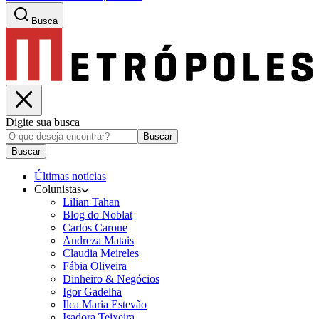
Busca
Digite sua busca
Buscar
Buscar
Últimas notícias
Colunistas
Lilian Tahan
Blog do Noblat
Carlos Carone
Andreza Matais
Claudia Meireles
Fábia Oliveira
Dinheiro & Negócios
Igor Gadelha
Ilca Maria Estevão
Isadora Teixeira