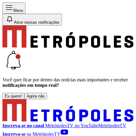
Menu
Ative nossas notificações
Você quer ficar por dentro das notícias mais importantes e receber
notificações em tempo real?
Eu quero!
Agora não
Inscreva-se no canal
MetrópolesTV no
YouTube
MetrópolesTV
Inscreva-se
na MetrópolesTV