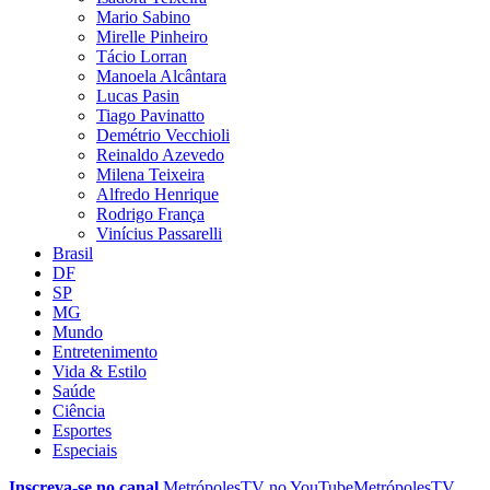
Mario Sabino
Mirelle Pinheiro
Tácio Lorran
Manoela Alcântara
Lucas Pasin
Tiago Pavinatto
Demétrio Vecchioli
Reinaldo Azevedo
Milena Teixeira
Alfredo Henrique
Rodrigo França
Vinícius Passarelli
Brasil
DF
SP
MG
Mundo
Entretenimento
Vida & Estilo
Saúde
Ciência
Esportes
Especiais
Inscreva-se no canal
MetrópolesTV no
YouTube
MetrópolesTV