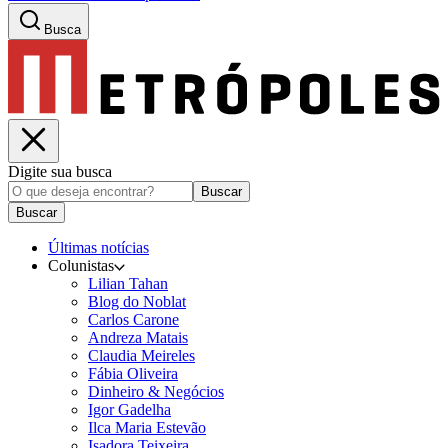
Busca
Digite sua busca
Buscar
Buscar
Últimas notícias
Colunistas
Lilian Tahan
Blog do Noblat
Carlos Carone
Andreza Matais
Claudia Meireles
Fábia Oliveira
Dinheiro & Negócios
Igor Gadelha
Ilca Maria Estevão
Isadora Teixeira