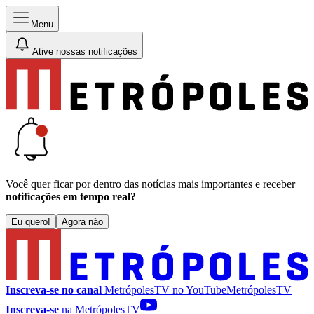
Menu
Ative nossas notificações
Você quer ficar por dentro das notícias mais importantes e receber
notificações em tempo real?
Eu quero!
Agora não
Inscreva-se no canal
MetrópolesTV no
YouTube
MetrópolesTV
Inscreva-se
na MetrópolesTV