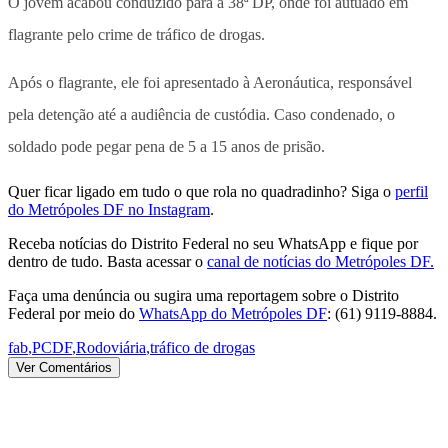
O jovem acabou conduzido para a 38ª DP, onde foi autuado em
flagrante pelo crime de tráfico de drogas.
Após o flagrante, ele foi apresentado à Aeronáutica, responsável
pela detenção até a audiência de custódia. Caso condenado, o
soldado pode pegar pena de 5 a 15 anos de prisão.
Quer ficar ligado em tudo o que rola no quadradinho? Siga o
perfil
do Metrópoles DF no Instagram
.
Receba notícias do Distrito Federal no seu WhatsApp e fique por
dentro de tudo. Basta acessar o
canal de notícias do Metrópoles DF.
Faça uma denúncia ou sugira uma reportagem sobre o Distrito
Federal por meio do
WhatsApp do Metrópoles DF
: (61) 9119-8884.
fab
,
PCDF
,
Rodoviária
,
tráfico de drogas
Ver Comentários