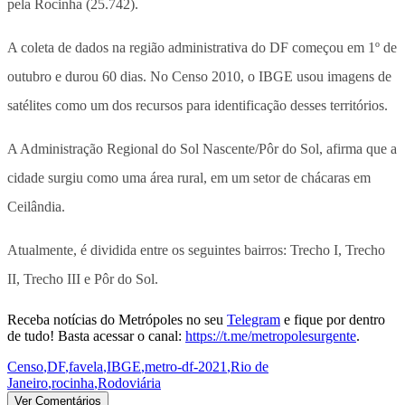
pela Rocinha (25.742).
A coleta de dados na região administrativa do DF começou em 1º de
outubro e durou 60 dias. No Censo 2010, o IBGE usou imagens de
satélites como um dos recursos para identificação desses territórios.
A Administração Regional do Sol Nascente/Pôr do Sol, afirma que a
cidade surgiu como uma área rural, em um setor de chácaras em
Ceilândia.
Atualmente, é dividida entre os seguintes bairros: Trecho I, Trecho
II, Trecho III e Pôr do Sol.
Receba notícias do Metrópoles no seu
Telegram
e fique por dentro
de tudo! Basta acessar o canal:
https://t.me/metropolesurgente
.
Censo
,
DF
,
favela
,
IBGE
,
metro-df-2021
,
Rio de
Janeiro
,
rocinha
,
Rodoviária
Ver Comentários