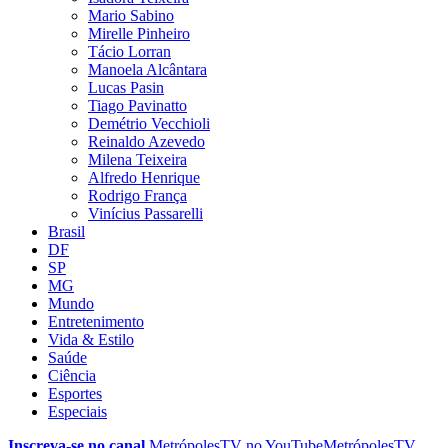
Mario Sabino
Mirelle Pinheiro
Tácio Lorran
Manoela Alcântara
Lucas Pasin
Tiago Pavinatto
Demétrio Vecchioli
Reinaldo Azevedo
Milena Teixeira
Alfredo Henrique
Rodrigo França
Vinícius Passarelli
Brasil
DF
SP
MG
Mundo
Entretenimento
Vida & Estilo
Saúde
Ciência
Esportes
Especiais
Inscreva-se no canal
MetrópolesTV no
YouTube
MetrópolesTV