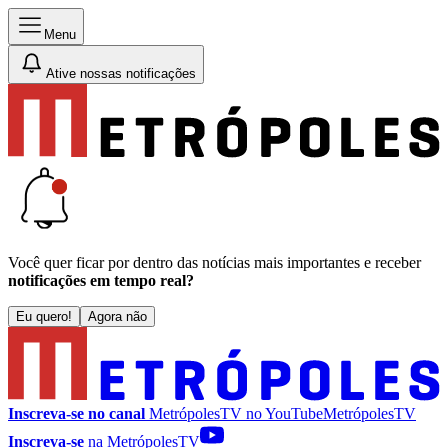
Menu
Ative nossas notificações
Você quer ficar por dentro das notícias mais importantes e receber
notificações em tempo real?
Eu quero!
Agora não
Inscreva-se no canal
MetrópolesTV no
YouTube
MetrópolesTV
Inscreva-se
na MetrópolesTV