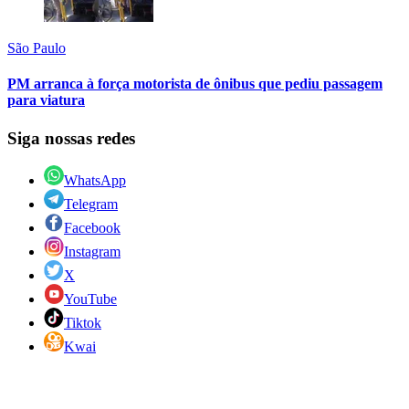
São Paulo
PM arranca à força motorista de ônibus que pediu passagem
para viatura
Siga nossas redes
WhatsApp
Telegram
Facebook
Instagram
X
YouTube
Tiktok
Kwai