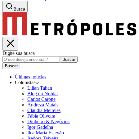
Busca
Digite sua busca
Buscar
Buscar
Últimas notícias
Colunistas
Lilian Tahan
Blog do Noblat
Carlos Carone
Andreza Matais
Claudia Meireles
Fábia Oliveira
Dinheiro & Negócios
Igor Gadelha
Ilca Maria Estevão
Isadora Teixeira