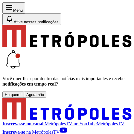
Menu
Ative nossas notificações
Você quer ficar por dentro das notícias mais importantes e receber
notificações em tempo real?
Eu quero!
Agora não
Inscreva-se no canal
MetrópolesTV no
YouTube
MetrópolesTV
Inscreva-se
na MetrópolesTV