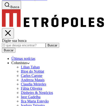
Busca
Digite sua busca
Buscar
Buscar
Últimas notícias
Colunistas
Lilian Tahan
Blog do Noblat
Carlos Carone
Andreza Matais
Claudia Meireles
Fábia Oliveira
Dinheiro & Negócios
Igor Gadelha
Ilca Maria Estevão
Isadora Teixeira