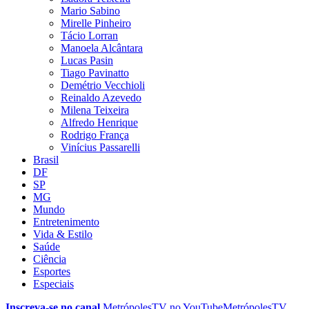
Mario Sabino
Mirelle Pinheiro
Tácio Lorran
Manoela Alcântara
Lucas Pasin
Tiago Pavinatto
Demétrio Vecchioli
Reinaldo Azevedo
Milena Teixeira
Alfredo Henrique
Rodrigo França
Vinícius Passarelli
Brasil
DF
SP
MG
Mundo
Entretenimento
Vida & Estilo
Saúde
Ciência
Esportes
Especiais
Inscreva-se no canal
MetrópolesTV no
YouTube
MetrópolesTV