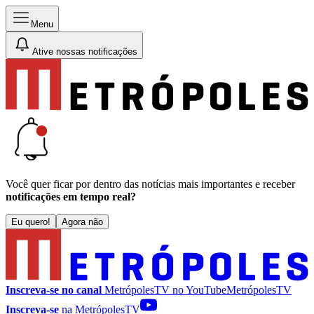
Menu
Ative nossas notificações
Você quer ficar por dentro das notícias mais importantes e receber
notificações em tempo real?
Eu quero!
Agora não
Inscreva-se no canal
MetrópolesTV no
YouTube
MetrópolesTV
Inscreva-se
na MetrópolesTV