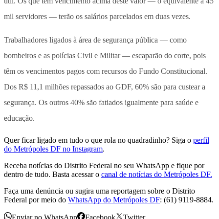
útil. Os que têm vencimento acima deste valor — o equivalente a 45
mil servidores — terão os salários parcelados em duas vezes.
Trabalhadores ligados à área de segurança pública — como
bombeiros e as polícias Civil e Militar — escaparão do corte, pois
têm os vencimentos pagos com recursos do Fundo Constitucional.
Dos R$ 11,1 milhões repassados ao GDF, 60% são para custear a
segurança. Os outros 40% são fatiados igualmente para saúde e
educação.
Quer ficar ligado em tudo o que rola no quadradinho? Siga o
perfil
do Metrópoles DF no Instagram
.
Receba notícias do Distrito Federal no seu WhatsApp e fique por
dentro de tudo. Basta acessar o
canal de notícias do Metrópoles DF.
Faça uma denúncia ou sugira uma reportagem sobre o Distrito
Federal por meio do
WhatsApp do Metrópoles DF
: (61) 9119-8884.
Enviar no WhatsApp
Facebook
Twitter