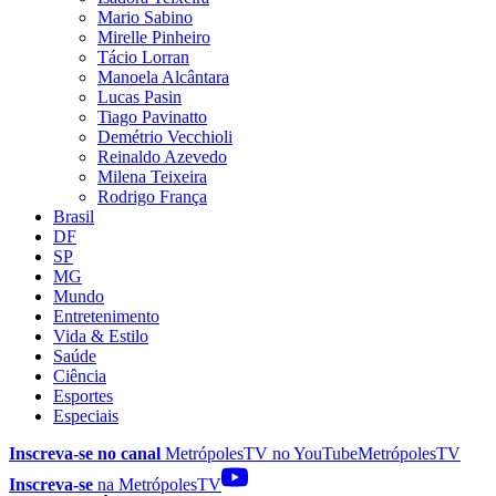
Mario Sabino
Mirelle Pinheiro
Tácio Lorran
Manoela Alcântara
Lucas Pasin
Tiago Pavinatto
Demétrio Vecchioli
Reinaldo Azevedo
Milena Teixeira
Rodrigo França
Brasil
DF
SP
MG
Mundo
Entretenimento
Vida & Estilo
Saúde
Ciência
Esportes
Especiais
Inscreva-se no canal
MetrópolesTV no
YouTube
MetrópolesTV
Inscreva-se
na MetrópolesTV