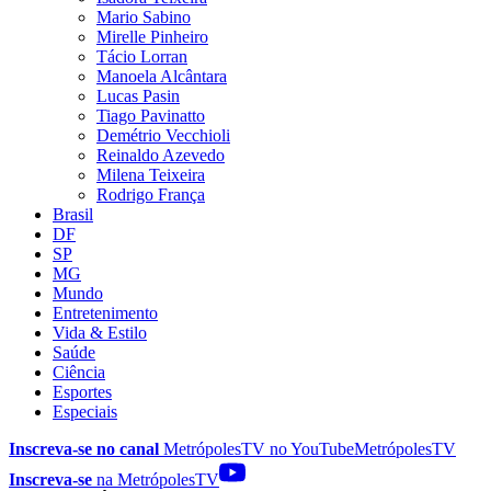
Mario Sabino
Mirelle Pinheiro
Tácio Lorran
Manoela Alcântara
Lucas Pasin
Tiago Pavinatto
Demétrio Vecchioli
Reinaldo Azevedo
Milena Teixeira
Rodrigo França
Brasil
DF
SP
MG
Mundo
Entretenimento
Vida & Estilo
Saúde
Ciência
Esportes
Especiais
Inscreva-se no canal
MetrópolesTV no
YouTube
MetrópolesTV
Inscreva-se
na MetrópolesTV