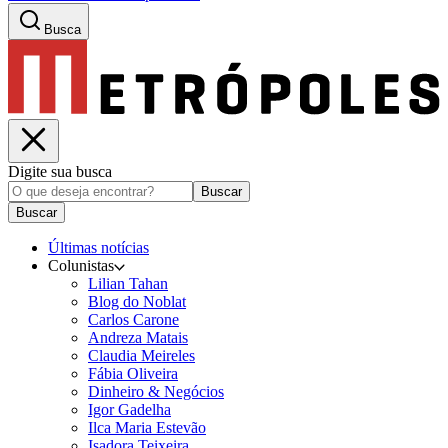
Busca
Digite sua busca
Buscar
Buscar
Últimas notícias
Colunistas
Lilian Tahan
Blog do Noblat
Carlos Carone
Andreza Matais
Claudia Meireles
Fábia Oliveira
Dinheiro & Negócios
Igor Gadelha
Ilca Maria Estevão
Isadora Teixeira