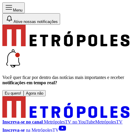
Menu
Ative nossas notificações
Você quer ficar por dentro das notícias mais importantes e receber
notificações em tempo real?
Eu quero!
Agora não
Inscreva-se no canal
MetrópolesTV no
YouTube
MetrópolesTV
Inscreva-se
na MetrópolesTV