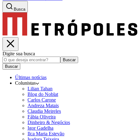
Busca
Digite sua busca
Buscar
Buscar
Últimas notícias
Colunistas
Lilian Tahan
Blog do Noblat
Carlos Carone
Andreza Matais
Claudia Meireles
Fábia Oliveira
Dinheiro & Negócios
Igor Gadelha
Ilca Maria Estevão
Isadora Teixeira