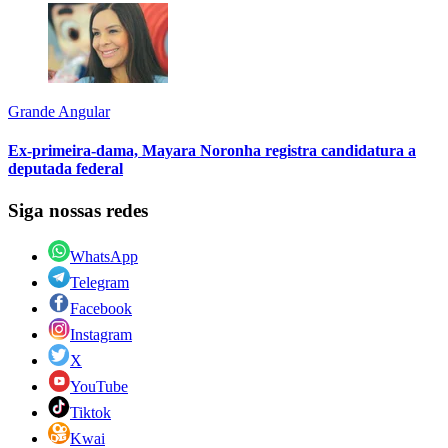
Grande Angular
Ex-primeira-dama, Mayara Noronha registra candidatura a
deputada federal
Siga nossas redes
WhatsApp
Telegram
Facebook
Instagram
X
YouTube
Tiktok
Kwai