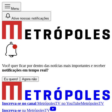
Menu
Ative nossas notificações
Você quer ficar por dentro das notícias mais importantes e receber
notificações em tempo real?
Eu quero!
Agora não
Inscreva-se no canal
MetrópolesTV no
YouTube
MetrópolesTV
Inscreva-se
na MetrópolesTV