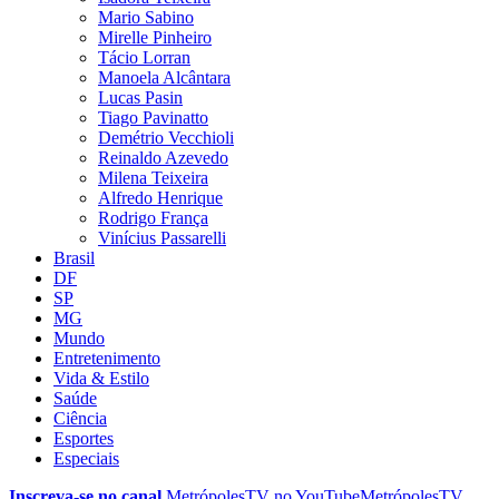
Mario Sabino
Mirelle Pinheiro
Tácio Lorran
Manoela Alcântara
Lucas Pasin
Tiago Pavinatto
Demétrio Vecchioli
Reinaldo Azevedo
Milena Teixeira
Alfredo Henrique
Rodrigo França
Vinícius Passarelli
Brasil
DF
SP
MG
Mundo
Entretenimento
Vida & Estilo
Saúde
Ciência
Esportes
Especiais
Inscreva-se no canal
MetrópolesTV no
YouTube
MetrópolesTV