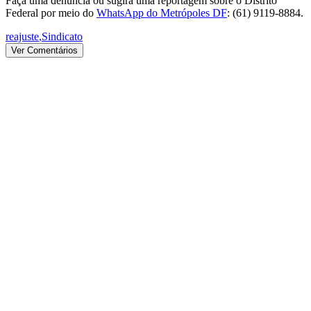
Faça uma denúncia ou sugira uma reportagem sobre o Distrito
Federal por meio do
WhatsApp do Metrópoles DF
: (61) 9119-8884.
reajuste
,
Sindicato
Ver Comentários