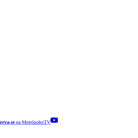
reva-se
na MetrópolesTV