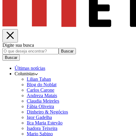
Digite sua busca
Buscar
Buscar
Últimas notícias
Colunistas
Lilian Tahan
Blog do Noblat
Carlos Carone
Andreza Matais
Claudia Meireles
Fábia Oliveira
Dinheiro & Negócios
Igor Gadelha
Ilca Maria Estevão
Isadora Teixeira
Mario Sabino