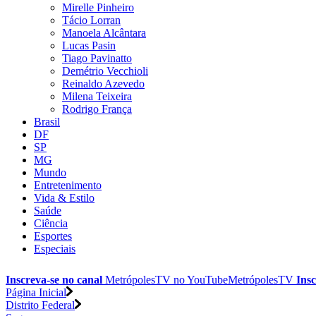
Mirelle Pinheiro
Tácio Lorran
Manoela Alcântara
Lucas Pasin
Tiago Pavinatto
Demétrio Vecchioli
Reinaldo Azevedo
Milena Teixeira
Rodrigo França
Brasil
DF
SP
MG
Mundo
Entretenimento
Vida & Estilo
Saúde
Ciência
Esportes
Especiais
Inscreva-se no canal
MetrópolesTV no
YouTube
MetrópolesTV
Insc
Página Inicial
Distrito Federal