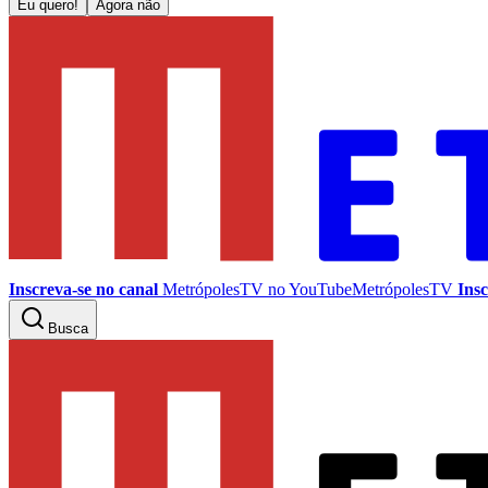
Eu quero!
Agora não
Inscreva-se no canal
MetrópolesTV no
YouTube
MetrópolesTV
Insc
Busca