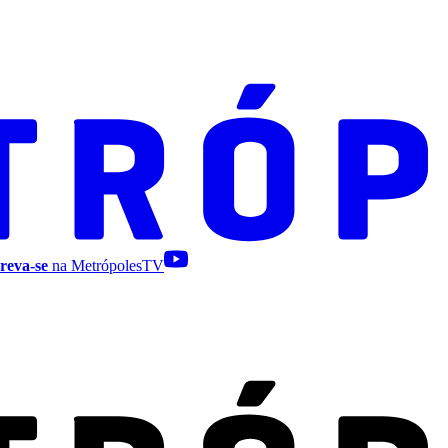
reva-se
na MetrópolesTV