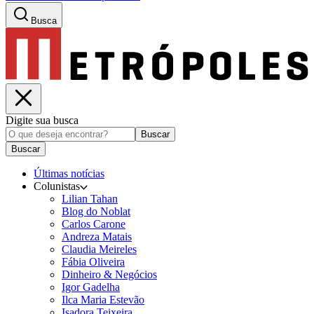
Busca
Digite sua busca
Buscar
Buscar
Últimas notícias
Colunistas
Lilian Tahan
Blog do Noblat
Carlos Carone
Andreza Matais
Claudia Meireles
Fábia Oliveira
Dinheiro & Negócios
Igor Gadelha
Ilca Maria Estevão
Isadora Teixeira