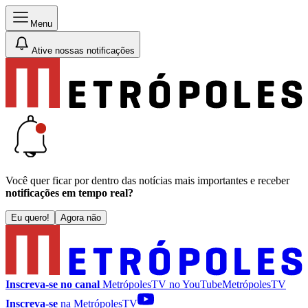
Menu
Ative nossas notificações
Você quer ficar por dentro das notícias mais importantes e receber
notificações em tempo real?
Eu quero!
Agora não
Inscreva-se no canal
MetrópolesTV no
YouTube
MetrópolesTV
Inscreva-se
na MetrópolesTV