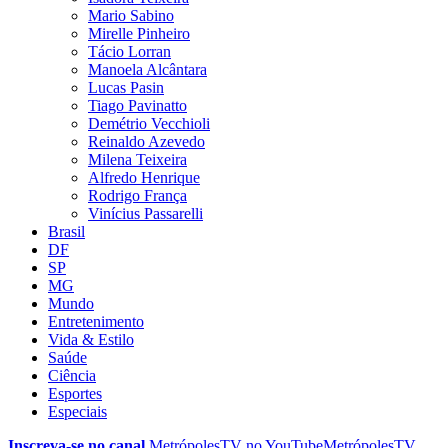
Mario Sabino
Mirelle Pinheiro
Tácio Lorran
Manoela Alcântara
Lucas Pasin
Tiago Pavinatto
Demétrio Vecchioli
Reinaldo Azevedo
Milena Teixeira
Alfredo Henrique
Rodrigo França
Vinícius Passarelli
Brasil
DF
SP
MG
Mundo
Entretenimento
Vida & Estilo
Saúde
Ciência
Esportes
Especiais
Inscreva-se no canal
MetrópolesTV no
YouTube
MetrópolesTV