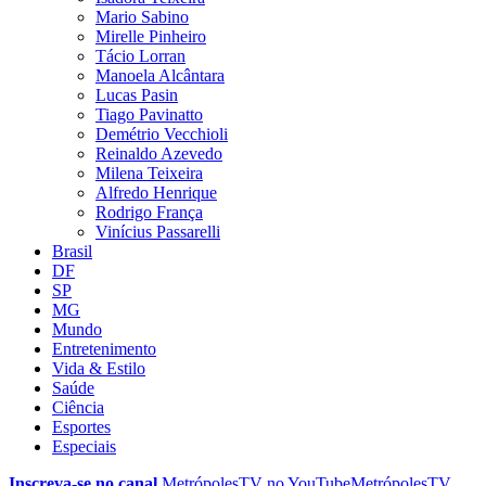
Mario Sabino
Mirelle Pinheiro
Tácio Lorran
Manoela Alcântara
Lucas Pasin
Tiago Pavinatto
Demétrio Vecchioli
Reinaldo Azevedo
Milena Teixeira
Alfredo Henrique
Rodrigo França
Vinícius Passarelli
Brasil
DF
SP
MG
Mundo
Entretenimento
Vida & Estilo
Saúde
Ciência
Esportes
Especiais
Inscreva-se no canal
MetrópolesTV no
YouTube
MetrópolesTV