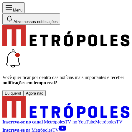
Menu
Ative nossas notificações
Você quer ficar por dentro das notícias mais importantes e receber
notificações em tempo real?
Eu quero!
Agora não
Inscreva-se no canal
MetrópolesTV no
YouTube
MetrópolesTV
Inscreva-se
na MetrópolesTV