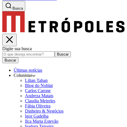
Busca
Digite sua busca
Buscar
Buscar
Últimas notícias
Colunistas
Lilian Tahan
Blog do Noblat
Carlos Carone
Andreza Matais
Claudia Meireles
Fábia Oliveira
Dinheiro & Negócios
Igor Gadelha
Ilca Maria Estevão
Isadora Teixeira