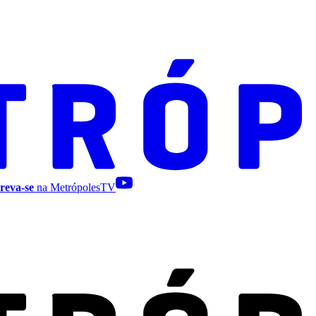
reva-se
na MetrópolesTV