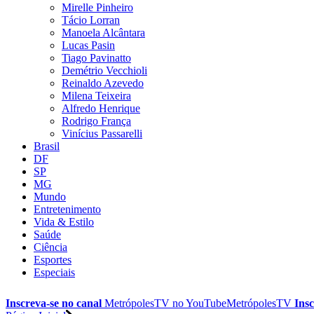
Mirelle Pinheiro
Tácio Lorran
Manoela Alcântara
Lucas Pasin
Tiago Pavinatto
Demétrio Vecchioli
Reinaldo Azevedo
Milena Teixeira
Alfredo Henrique
Rodrigo França
Vinícius Passarelli
Brasil
DF
SP
MG
Mundo
Entretenimento
Vida & Estilo
Saúde
Ciência
Esportes
Especiais
Inscreva-se no canal
MetrópolesTV no
YouTube
MetrópolesTV
Insc