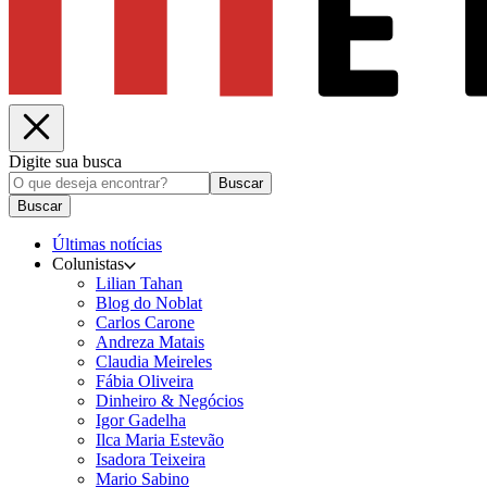
Digite sua busca
Buscar
Buscar
Últimas notícias
Colunistas
Lilian Tahan
Blog do Noblat
Carlos Carone
Andreza Matais
Claudia Meireles
Fábia Oliveira
Dinheiro & Negócios
Igor Gadelha
Ilca Maria Estevão
Isadora Teixeira
Mario Sabino