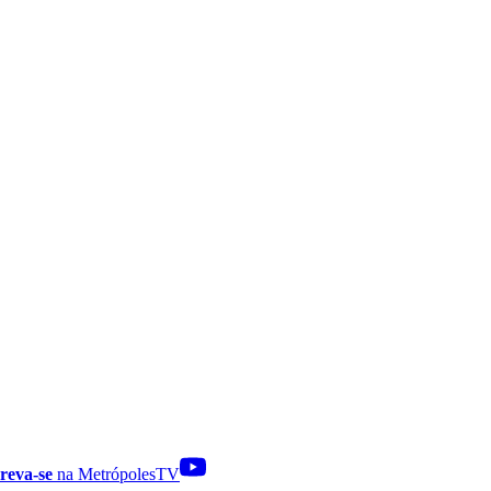
reva-se
na MetrópolesTV