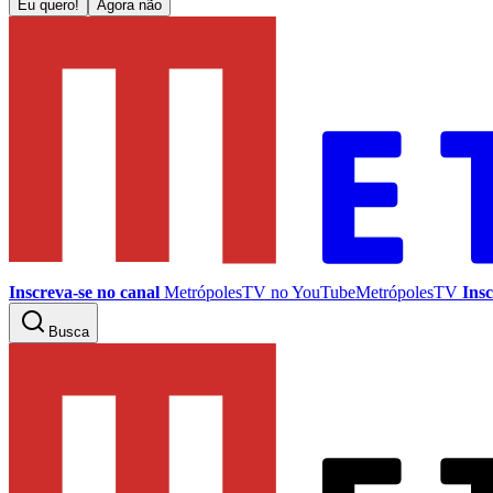
Eu quero!
Agora não
Inscreva-se no canal
MetrópolesTV no
YouTube
MetrópolesTV
Insc
Busca