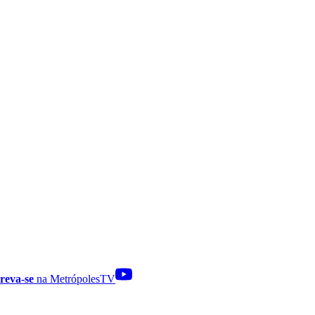
reva-se
na MetrópolesTV