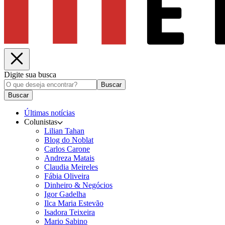
Digite sua busca
Buscar
Buscar
Últimas notícias
Colunistas
Lilian Tahan
Blog do Noblat
Carlos Carone
Andreza Matais
Claudia Meireles
Fábia Oliveira
Dinheiro & Negócios
Igor Gadelha
Ilca Maria Estevão
Isadora Teixeira
Mario Sabino