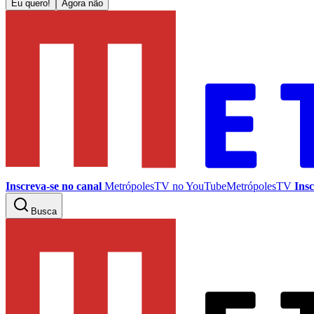
Eu quero!
Agora não
Inscreva-se no canal
MetrópolesTV no
YouTube
MetrópolesTV
Insc
Busca