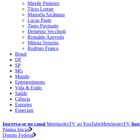
Mirelle Pinheiro
Tácio Lorran
Manoela Alcântara
Lucas Pasin
Tiago Pavinatto
Demétrio Vecchioli
Reinaldo Azevedo
Milena Teixeira
Rodrigo França
Brasil
DF
SP
MG
Mundo
Entretenimento
Vida & Estilo
Saúde
Ciência
Esportes
Especiais
Inscreva-se no canal
MetrópolesTV no
YouTube
MetrópolesTV
Insc
Página Inicial
Distrito Federal