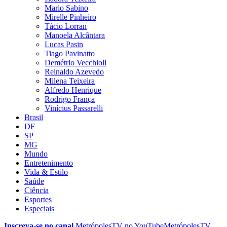
Mario Sabino
Mirelle Pinheiro
Tácio Lorran
Manoela Alcântara
Lucas Pasin
Tiago Pavinatto
Demétrio Vecchioli
Reinaldo Azevedo
Milena Teixeira
Alfredo Henrique
Rodrigo França
Vinícius Passarelli
Brasil
DF
SP
MG
Mundo
Entretenimento
Vida & Estilo
Saúde
Ciência
Esportes
Especiais
Inscreva-se no canal
MetrópolesTV no
YouTube
MetrópolesTV