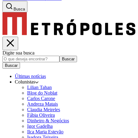
Busca
Digite sua busca
Buscar
Buscar
Últimas notícias
Colunistas
Lilian Tahan
Blog do Noblat
Carlos Carone
Andreza Matais
Claudia Meireles
Fábia Oliveira
Dinheiro & Negócios
Igor Gadelha
Ilca Maria Estevão
Isadora Teixeira