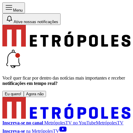
Menu
Ative nossas notificações
Você quer ficar por dentro das notícias mais importantes e receber
notificações em tempo real?
Eu quero!
Agora não
Inscreva-se no canal
MetrópolesTV no
YouTube
MetrópolesTV
Inscreva-se
na MetrópolesTV