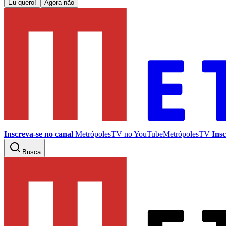
Eu quero!
Agora não
Inscreva-se no canal
MetrópolesTV no
YouTube
MetrópolesTV
Insc
Busca