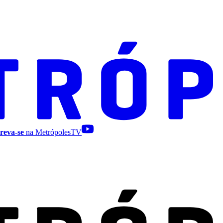
reva-se
na MetrópolesTV