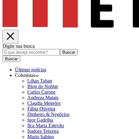
Digite sua busca
Buscar
Buscar
Últimas notícias
Colunistas
Lilian Tahan
Blog do Noblat
Carlos Carone
Andreza Matais
Claudia Meireles
Fábia Oliveira
Dinheiro & Negócios
Igor Gadelha
Ilca Maria Estevão
Isadora Teixeira
Mario Sabino