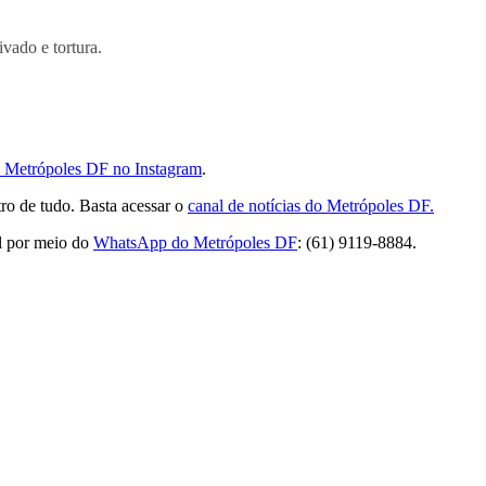
vado e tortura.
do Metrópoles DF no Instagram
.
ro de tudo. Basta acessar o
canal de notícias do Metrópoles DF.
l por meio do
WhatsApp do Metrópoles DF
: (61) 9119-8884.