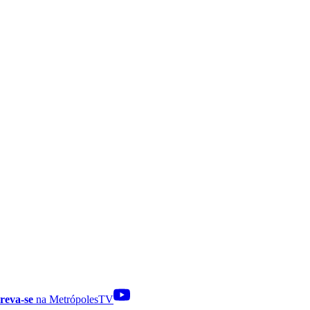
reva-se
na MetrópolesTV