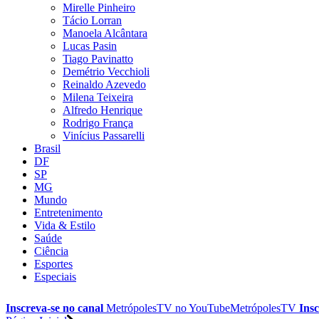
Mirelle Pinheiro
Tácio Lorran
Manoela Alcântara
Lucas Pasin
Tiago Pavinatto
Demétrio Vecchioli
Reinaldo Azevedo
Milena Teixeira
Alfredo Henrique
Rodrigo França
Vinícius Passarelli
Brasil
DF
SP
MG
Mundo
Entretenimento
Vida & Estilo
Saúde
Ciência
Esportes
Especiais
Inscreva-se no canal
MetrópolesTV no
YouTube
MetrópolesTV
Insc